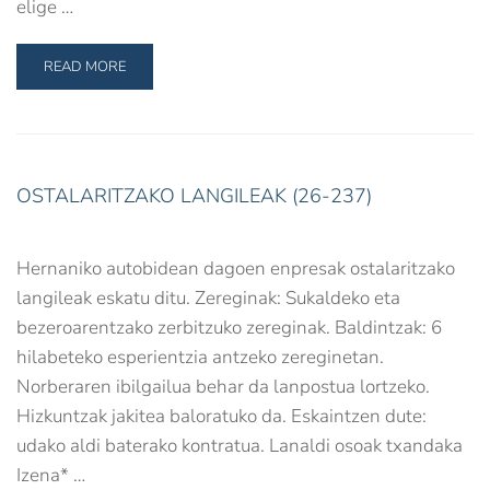
elige …
READ MORE
OSTALARITZAKO LANGILEAK (26-237)
Hernaniko autobidean dagoen enpresak ostalaritzako
langileak eskatu ditu. Zereginak: Sukaldeko eta
bezeroarentzako zerbitzuko zereginak. Baldintzak: 6
hilabeteko esperientzia antzeko zereginetan.
Norberaren ibilgailua behar da lanpostua lortzeko.
Hizkuntzak jakitea baloratuko da. Eskaintzen dute:
udako aldi baterako kontratua. Lanaldi osoak txandaka
Izena* …