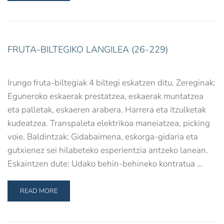
FRUTA-BILTEGIKO LANGILEA (26-229)
Irungo fruta-biltegiak 4 biltegi eskatzen ditu. Zereginak:
Eguneroko eskaerak prestatzea, eskaerak muntatzea
eta palletak, eskaeren arabera. Harrera eta itzulketak
kudeatzea. Transpaleta elektrikoa maneiatzea, picking
voie. Baldintzak: Gidabaimena, eskorga-gidaria eta
gutxienez sei hilabeteko esperientzia antzeko lanean.
Eskaintzen dute: Udako behin-behineko kontratua …
READ MORE