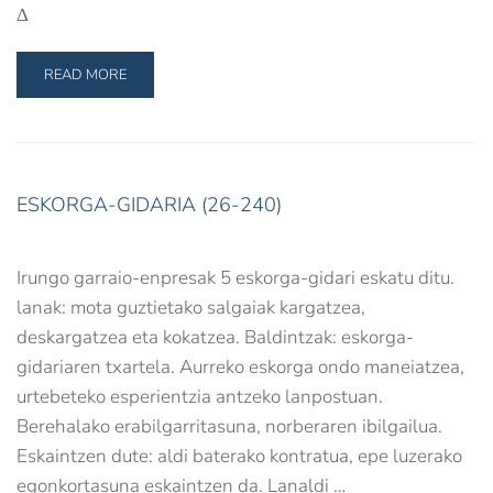
Δ
READ MORE
ESKORGA-GIDARIA (26-240)
Irungo garraio-enpresak 5 eskorga-gidari eskatu ditu.
lanak: mota guztietako salgaiak kargatzea,
deskargatzea eta kokatzea. Baldintzak: eskorga-
gidariaren txartela. Aurreko eskorga ondo maneiatzea,
urtebeteko esperientzia antzeko lanpostuan.
Berehalako erabilgarritasuna, norberaren ibilgailua.
Eskaintzen dute: aldi baterako kontratua, epe luzerako
egonkortasuna eskaintzen da. Lanaldi …