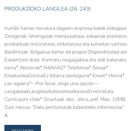
PRODUKZIOKO LANGILEA (26-243)
Irundik hamar minutura dagoen enpresa batek elikagaiak e
Zereginak: lehengaiak manipulatzea, eskaerak prestatzea, 
produktuak ontziratzea, etiketatzea eta kutxetan sartzea.
Baldintzak: Ibilgailua behar da propio.Disponibilidad aste
Eskaintzen dute: Kontratu mugagabea eta aldi baterakoa.
Izena* Abizenak* NAN/AIZ* Telefonoa* Sexua*
EmakumeaGizonaEz bitarra Jaioteguna* Email* Herria*
Lan egoera*—Por favor, elige una opción—
LangabeakLangileaAutonomoaIkasleaErretiratuta
Currículum vitae* Onartuak .doc, .docx,.pdf. Max. 10MB.
Zure mezua: “Datu pertsonalak babesteko informazioa”
Δ