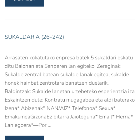
READ MORE
SUKALDARIA (26-242)
Arrasaten kokatutako enpresa batek 5 sukaldari eskatu
ditu Baionan eta Senperen lan egiteko. Zereginak:
Sukalde zentral batean sukalde lanak egitea, sukalde
honek hainbat zentrotara banatzen duelarik.
Baldintzak: Sukalde lanetan urtebeteko esperientzia izatea
Eskaintzen dute: Kontratu mugagabea eta aldi baterakoa. 
Izena* Abizenak* NAN/AIZ* Telefonoa* Sexua*
EmakumeaGizonaEz bitarra Jaioteguna* Email* Herria*
Lan egoera*—Por …