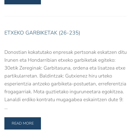
ETXEKO GARBIKETAK (26-235)
Donostian kokatutako enpresak pertsonak eskatzen ditu
Irunen eta Hondarribian etxeko garbiketak egiteko:
30etik Zereginak: Garbitasuna, ordena eta lisatzea etxe
partikularretan. Baldintzak: Gutxienez hiru urteko
esperientzia antzeko garbiketa-postuetan, erreferentzia
frogagarriak. Mota guztietako inguruneetara egokitzea.
Lanaldi erdiko kontratu mugagabea eskaintzen dute 9:
…
READ MORE