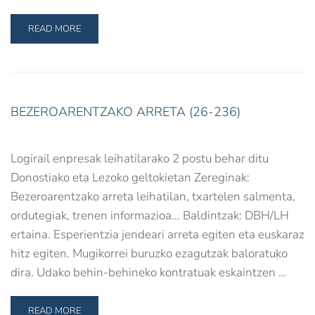
READ MORE
BEZEROARENTZAKO ARRETA (26-236)
Logirail enpresak leihatilarako 2 postu behar ditu
Donostiako eta Lezoko geltokietan Zereginak:
Bezeroarentzako arreta leihatilan, txartelen salmenta,
ordutegiak, trenen informazioa... Baldintzak: DBH/LH
ertaina. Esperientzia jendeari arreta egiten eta euskaraz
hitz egiten. Mugikorrei buruzko ezagutzak baloratuko
dira. Udako behin-behineko kontratuak eskaintzen …
READ MORE