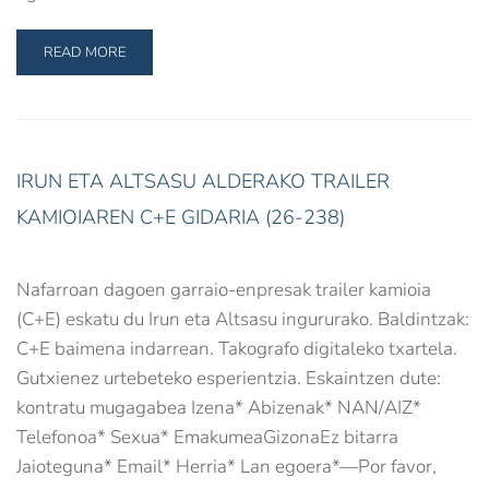
READ MORE
IRUN ETA ALTSASU ALDERAKO TRAILER
KAMIOIAREN C+E GIDARIA (26-238)
Nafarroan dagoen garraio-enpresak trailer kamioia
(C+E) eskatu du Irun eta Altsasu ingururako. Baldintzak:
C+E baimena indarrean. Takografo digitaleko txartela.
Gutxienez urtebeteko esperientzia. Eskaintzen dute:
kontratu mugagabea Izena* Abizenak* NAN/AIZ*
Telefonoa* Sexua* EmakumeaGizonaEz bitarra
Jaioteguna* Email* Herria* Lan egoera*—Por favor,