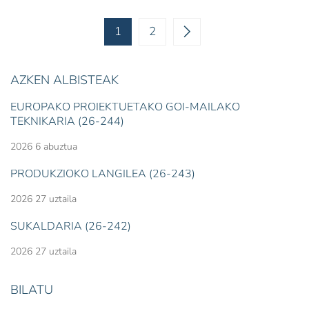
1
2
AZKEN ALBISTEAK
EUROPAKO PROIEKTUETAKO GOI-MAILAKO
TEKNIKARIA (26-244)
2026 6 abuztua
PRODUKZIOKO LANGILEA (26-243)
2026 27 uztaila
SUKALDARIA (26-242)
2026 27 uztaila
BILATU