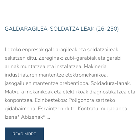
GALDARAGILEA-SOLDATZAILEAK (26-230)
Lezoko enpresak galdaragileak eta soldatzaileak
eskatzen ditu. Zereginak: zubi-garabiak eta garabi
arinak muntatzea eta instalatzea. Makineria
industrialaren mantentze elektromekanikoa,
jasogailuen mantentze prebentiboa. Soldadura-lanak.
Matxura mekanikoak eta elektrikoak diagnostikatzea eta
konpontzea. Ezinbestekoa: Poligonora sartzeko
gidabaimena. Eskaintzen dute: Kontratu mugagabea.
Izena* Abizenak* …
READ MORE