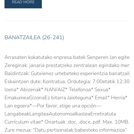
READ MORE
BANATZAILEA (26-241)
Arrasaten kokatutako enpresa batek Senperen lan egiteko
Zereginak: janaria prestatzeko zentralean egindako menua
Baldintzak: Gutxienez urtebeteko esperientzia banatzaile 
Eskaintzen dute: Kontratua. Ordutegia: 7:00etatik 12:30er
Izena* Abizenak* NAN/AIZ* Telefonoa* Sexua*
EmakumeaGizonaEz bitarra Jaioteguna* Email* Herria*
Lan egoera*—Por favor, elige una opción—
LangabeakLangileaAutonomoaIkasleaErretiratuta
Currículum vitae* Onartuak .doc, .docx,.pdf. Max. 10MB.
Zure mezua: “Datu pertsonalak babesteko informazioa”