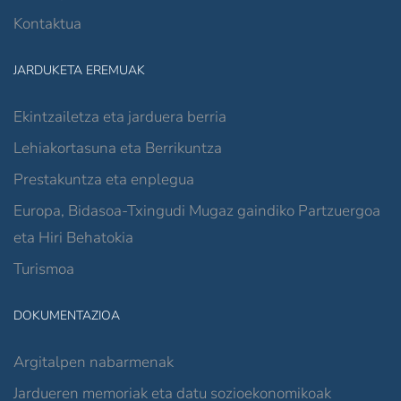
Kontaktua
JARDUKETA EREMUAK
Ekintzailetza eta jarduera berria
Lehiakortasuna eta Berrikuntza
Prestakuntza eta enplegua
Europa, Bidasoa-Txingudi Mugaz gaindiko Partzuergoa
eta Hiri Behatokia
Turismoa
DOKUMENTAZIOA
Argitalpen nabarmenak
Jardueren memoriak eta datu sozioekonomikoak