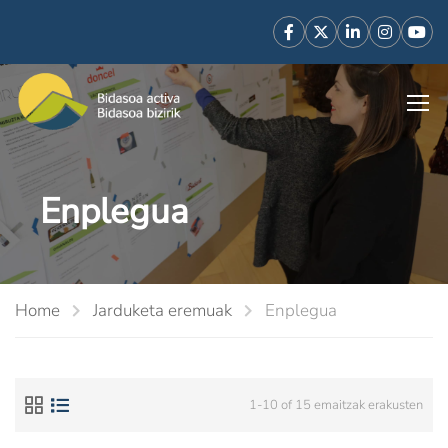
Enplegua
Home
Jarduketa eremuak
Enplegua
1-10 of 15 emaitzak erakusten