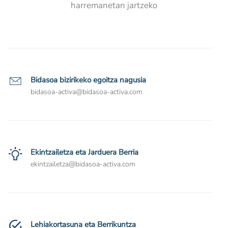
harremanetan jartzeko
Bidasoa bizirikeko egoitza nagusia
bidasoa-activa@bidasoa-activa.com
Ekintzailetza eta Jarduera Berria
ekintzailetza@bidasoa-activa.com
Lehiakortasuna eta Berrikuntza