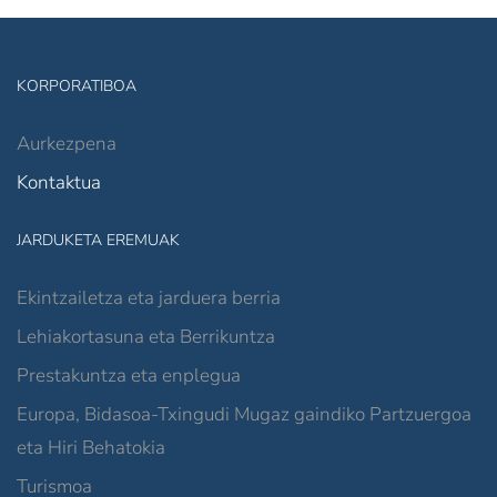
KORPORATIBOA
Aurkezpena
Kontaktua
JARDUKETA EREMUAK
Ekintzailetza eta jarduera berria
Lehiakortasuna eta Berrikuntza
Prestakuntza eta enplegua
Europa, Bidasoa-Txingudi Mugaz gaindiko Partzuergoa
eta Hiri Behatokia
Turismoa