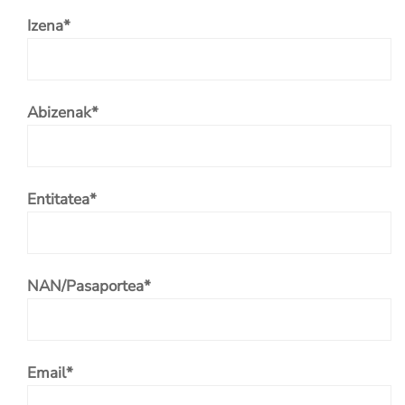
Izena*
Abizenak*
Entitatea*
NAN/Pasaportea*
Email*