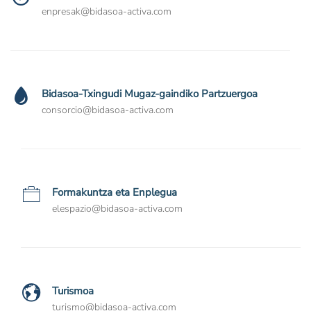
enpresak@bidasoa-activa.com
Bidasoa-Txingudi Mugaz-gaindiko Partzuergoa
consorcio@bidasoa-activa.com
Formakuntza eta Enplegua
elespazio@bidasoa-activa.com
Turismoa
turismo@bidasoa-activa.com