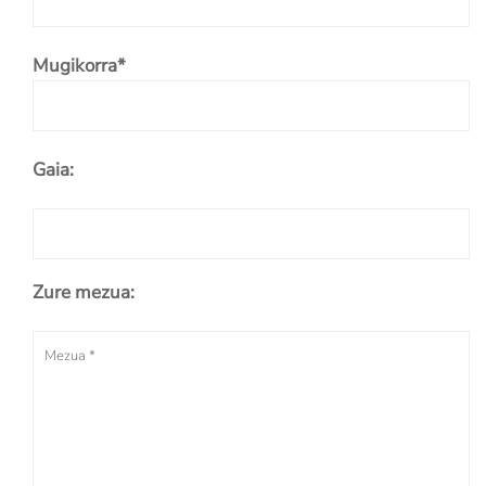
Mugikorra*
Gaia:
Zure mezua: