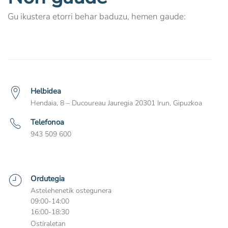
Gu ikustera etorri behar baduzu, hemen gaude:
Helbidea
Hendaia, 8 – Ducoureau Jauregia 20301 Irun, Gipuzkoa
Telefonoa
943 509 600
Ordutegia
Astelehenetik ostegunera
09:00-14:00
16:00-18:30
Ostiraletan