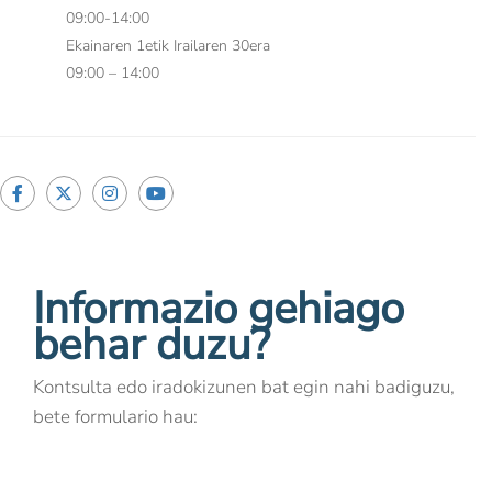
09:00-14:00
Ekainaren 1etik Irailaren 30era
09:00 – 14:00
Informazio gehiago
behar duzu?
Kontsulta edo iradokizunen bat egin nahi badiguzu,
bete formulario hau: