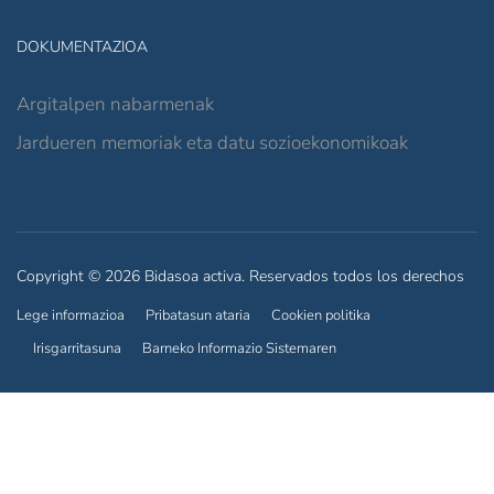
DOKUMENTAZIOA
Argitalpen nabarmenak
Jardueren memoriak eta datu sozioekonomikoak
Copyright © 2026 Bidasoa activa. Reservados todos los derechos
Lege informazioa
Pribatasun ataria
Cookien politika
Irisgarritasuna
Barneko Informazio Sistemaren