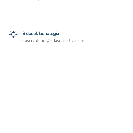
Bidasok behategia
observatorio@bidasoa-activa.com