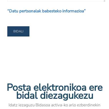
“Datu pertsonalak babesteko informazioa”
Posta elektronikoa ere
bidal diezagukezu
Idatz iezaguzu Bidasoa activa-ko arlo ezberdinekin