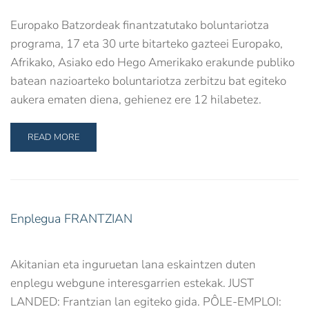
Europako Batzordeak finantzatutako boluntariotza
programa, 17 eta 30 urte bitarteko gazteei Europako,
Afrikako, Asiako edo Hego Amerikako erakunde publiko
batean nazioarteko boluntariotza zerbitzu bat egiteko
aukera ematen diena, gehienez ere 12 hilabetez.
READ MORE
Enplegua FRANTZIAN
Akitanian eta inguruetan lana eskaintzen duten
enplegu webgune interesgarrien estekak. JUST
LANDED: Frantzian lan egiteko gida. PÔLE-EMPLOI: