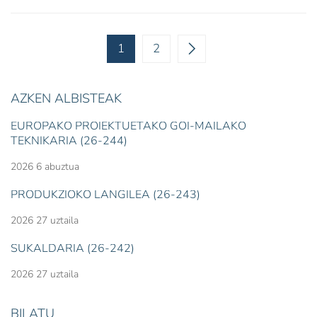
1
2
AZKEN ALBISTEAK
EUROPAKO PROIEKTUETAKO GOI-MAILAKO
TEKNIKARIA (26-244)
2026 6 abuztua
PRODUKZIOKO LANGILEA (26-243)
2026 27 uztaila
SUKALDARIA (26-242)
2026 27 uztaila
BILATU