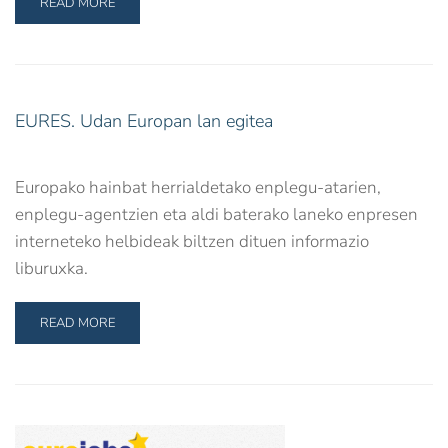
READ MORE
EURES. Udan Europan lan egitea
Europako hainbat herrialdetako enplegu-atarien,
enplegu-agentzien eta aldi baterako laneko enpresen
interneteko helbideak biltzen dituen informazio
liburuxka.
READ MORE