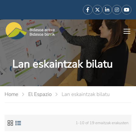
Lan eskaintzak bilatu
Home
El Espazio
Lan eskaintzak bilatu
1-10 of 19 emaitzak erakusten