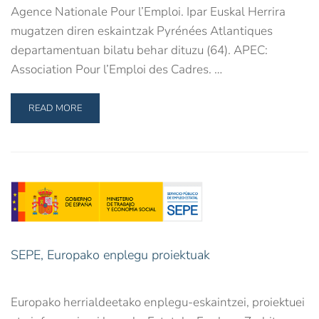
Agence Nationale Pour l’Emploi. Ipar Euskal Herrira
mugatzen diren eskaintzak Pyrénées Atlantiques
departamentuan bilatu behar dituzu (64). APEC:
Association Pour l’Emploi des Cadres. …
READ MORE
SEPE, Europako enplegu proiektuak
Europako herrialdeetako enplegu-eskaintzei, proiektuei