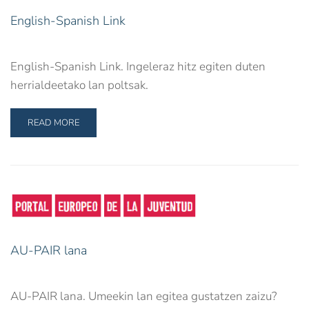
English-Spanish Link
English-Spanish Link. Ingeleraz hitz egiten duten
herrialdeetako lan poltsak.
READ MORE
AU-PAIR lana
AU-PAIR lana. Umeekin lan egitea gustatzen zaizu?