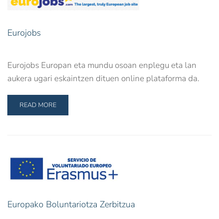
Eurojobs
Eurojobs Europan eta mundu osoan enplegu eta lan
aukera ugari eskaintzen dituen online plataforma da.
READ MORE
Europako Boluntariotza Zerbitzua