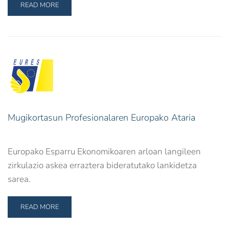
READ MORE
Mugikortasun Profesionalaren Europako Ataria
Europako Esparru Ekonomikoaren arloan langileen
zirkulazio askea erraztera bideratutako lankidetza
sarea.
READ MORE