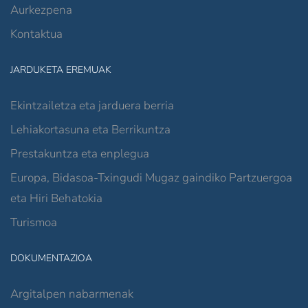
Aurkezpena
Kontaktua
JARDUKETA EREMUAK
Ekintzailetza eta jarduera berria
Lehiakortasuna eta Berrikuntza
Prestakuntza eta enplegua
Europa, Bidasoa-Txingudi Mugaz gaindiko Partzuergoa
eta Hiri Behatokia
Turismoa
DOKUMENTAZIOA
Argitalpen nabarmenak