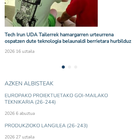
Tech Irun UDA Tailerrek hamargarren urteurrena
ospatzen dute teknologia belaunaldi berrietara hurbilduz
2026 16 uztaila
AZKEN ALBISTEAK
EUROPAKO PROIEKTUETAKO GOI-MAILAKO
TEKNIKARIA (26-244)
2026 6 abuztua
PRODUKZIOKO LANGILEA (26-243)
2026 27 uztaila