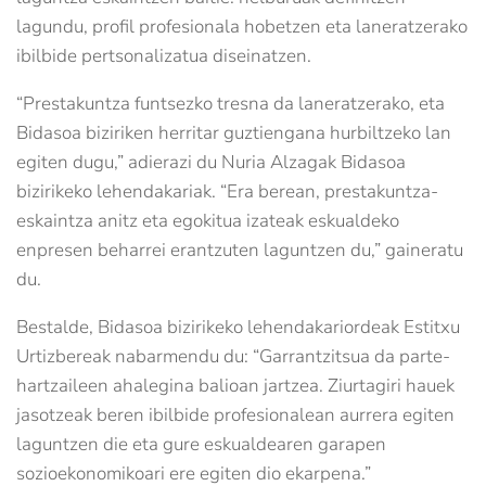
lagundu, profil profesionala hobetzen eta laneratzerako
ibilbide pertsonalizatua diseinatzen.
“Prestakuntza funtsezko tresna da laneratzerako, eta
Bidasoa biziriken herritar guztiengana hurbiltzeko lan
egiten dugu,” adierazi du Nuria Alzagak Bidasoa
bizirikeko lehendakariak. “Era berean, prestakuntza-
eskaintza anitz eta egokitua izateak eskualdeko
enpresen beharrei erantzuten laguntzen du,” gaineratu
du.
Bestalde, Bidasoa bizirikeko lehendakariordeak Estitxu
Urtizbereak nabarmendu du: “Garrantzitsua da parte-
hartzaileen ahalegina balioan jartzea. Ziurtagiri hauek
jasotzeak beren ibilbide profesionalean aurrera egiten
laguntzen die eta gure eskualdearen garapen
sozioekonomikoari ere egiten dio ekarpena.”