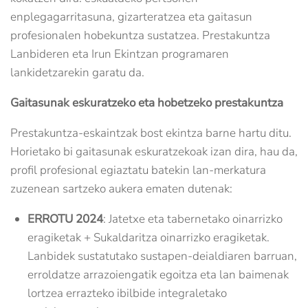
enplegagarritasuna, gizarteratzea eta gaitasun
profesionalen hobekuntza sustatzea. Prestakuntza
Lanbideren eta Irun Ekintzan programaren
lankidetzarekin garatu da.
Gaitasunak eskuratzeko eta hobetzeko prestakuntza
Prestakuntza-eskaintzak bost ekintza barne hartu ditu.
Horietako bi gaitasunak eskuratzekoak izan dira, hau da,
profil profesional egiaztatu batekin lan-merkatura
zuzenean sartzeko aukera ematen dutenak:
ERROTU 2024
: Jatetxe eta tabernetako oinarrizko
eragiketak + Sukaldaritza oinarrizko eragiketak.
Lanbidek sustatutako sustapen-deialdiaren barruan,
erroldatze arrazoiengatik egoitza eta lan baimenak
lortzea errazteko ibilbide integraletako