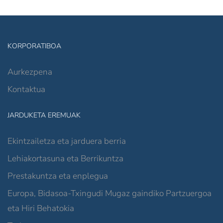
KORPORATIBOA
Aurkezpena
Kontaktua
JARDUKETA EREMUAK
Ekintzailetza eta jarduera berria
Lehiakortasuna eta Berrikuntza
Prestakuntza eta enplegua
Europa, Bidasoa-Txingudi Mugaz gaindiko Partzuergoa
eta Hiri Behatokia