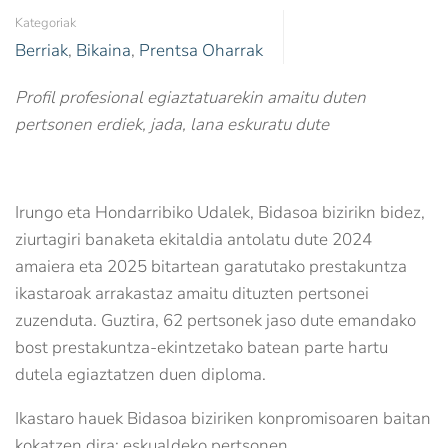
Kategoriak
Berriak
,
Bikaina
,
Prentsa Oharrak
Profil profesional egiaztatuarekin amaitu duten
pertsonen erdiek, jada, lana eskuratu dute
Irungo eta Hondarribiko Udalek, Bidasoa bizirikn bidez,
ziurtagiri banaketa ekitaldia antolatu dute 2024
amaiera eta 2025 bitartean garatutako prestakuntza
ikastaroak arrakastaz amaitu dituzten pertsonei
zuzenduta. Guztira, 62 pertsonek jaso dute emandako
bost prestakuntza-ekintzetako batean parte hartu
dutela egiaztatzen duen diploma.
Ikastaro hauek Bidasoa biziriken konpromisoaren baitan
kokatzen dira: eskualdeko pertsonen