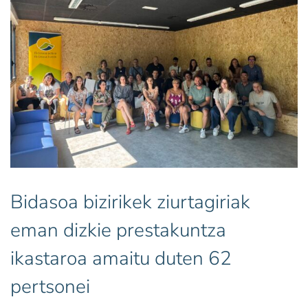
Bidasoa bizirikek ziurtagiriak
eman dizkie prestakuntza
ikastaroa amaitu duten 62
pertsonei