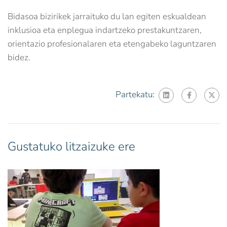
Bidasoa bizirikek jarraituko du lan egiten eskualdean
inklusioa eta enplegua indartzeko prestakuntzaren,
orientazio profesionalaren eta etengabeko laguntzaren
bidez.
Partekatu:
Gustatuko litzaizuke ere