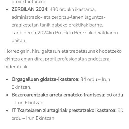
proiektuetarako.
ZERBILAN 2024
: 430 orduko ikastaroa,
administrazio- eta zerbitzu-lanen laguntza-
eragiketetan lanik gabeko praktikak barne.
Lanbideren 2024ko Proiektu Bereziak deialdiaren
baitan.
Horrez gain, hiru gaitasun eta trebetasunak hobetzeko
ekintza eman dira, profil profesionala sendotzera
bideratuak:
Orgagailuen gidatze-ikastaroa
: 34 ordu – Irun
Ekintzan.
Bezeroarentzako arreta emateko frantsesa
: 50 ordu
– Irun Ekintzan.
IT Txartelaren ziurtagiriak prestatzeko ikastaroa
: 50
ordu – Irun Ekintzan.