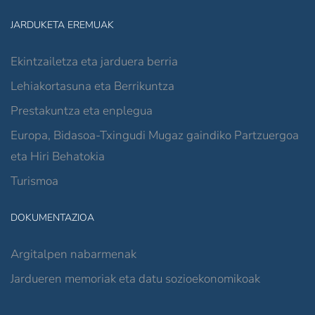
JARDUKETA EREMUAK
Ekintzailetza eta jarduera berria
Lehiakortasuna eta Berrikuntza
Prestakuntza eta enplegua
Europa, Bidasoa-Txingudi Mugaz gaindiko Partzuergoa
eta Hiri Behatokia
Turismoa
DOKUMENTAZIOA
Argitalpen nabarmenak
Jardueren memoriak eta datu sozioekonomikoak