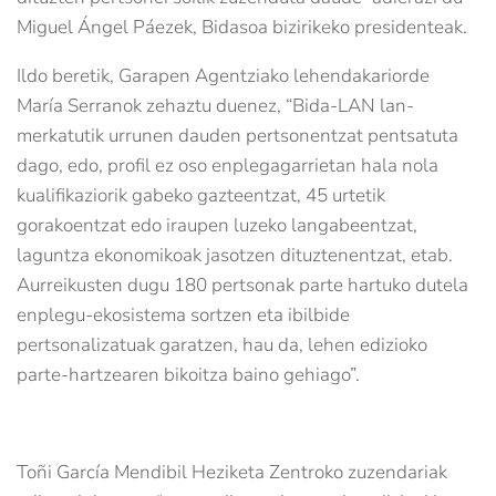
Miguel Ángel Páezek, Bidasoa bizirikeko presidenteak.
Ildo beretik, Garapen Agentziako lehendakariorde
María Serranok zehaztu duenez, “Bida-LAN lan-
merkatutik urrunen dauden pertsonentzat pentsatuta
dago, edo, profil ez oso enplegagarrietan hala nola
kualifikaziorik gabeko gazteentzat, 45 urtetik
gorakoentzat edo iraupen luzeko langabeentzat,
laguntza ekonomikoak jasotzen dituztenentzat, etab.
Aurreikusten dugu 180 pertsonak parte hartuko dutela
enplegu-ekosistema sortzen eta ibilbide
pertsonalizatuak garatzen, hau da, lehen edizioko
parte-hartzearen bikoitza baino gehiago”.
Toñi García Mendibil Heziketa Zentroko zuzendariak