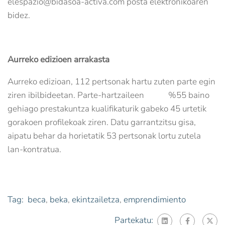
elespazio@bidasoa-activa.com posta elektronikoaren
bidez.
Aurreko edizioen arrakasta
Aurreko edizioan, 112 pertsonak hartu zuten parte egin
ziren ibilbideetan. Parte-hartzaileen %55 baino
gehiago prestakuntza kualifikaturik gabeko 45 urtetik
gorakoen profilekoak ziren. Datu garrantzitsu gisa,
aipatu behar da horietatik 53 pertsonak lortu zutela
lan-kontratua.
Tag:
beca
,
beka
,
ekintzailetza
,
emprendimiento
Partekatu: