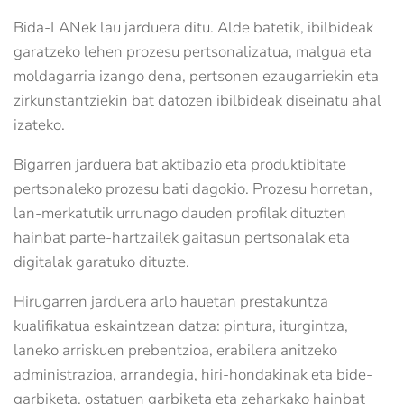
Bida-LANek lau jarduera ditu. Alde batetik, ibilbideak
garatzeko lehen prozesu pertsonalizatua, malgua eta
moldagarria izango dena, pertsonen ezaugarriekin eta
zirkunstantziekin bat datozen ibilbideak diseinatu ahal
izateko.
Bigarren jarduera bat aktibazio eta produktibitate
pertsonaleko prozesu bati dagokio. Prozesu horretan,
lan-merkatutik urrunago dauden profilak dituzten
hainbat parte-hartzailek gaitasun pertsonalak eta
digitalak garatuko dituzte.
Hirugarren jarduera arlo hauetan prestakuntza
kualifikatua eskaintzean datza: pintura, iturgintza,
laneko arriskuen prebentzioa, erabilera anitzeko
administrazioa, arrandegia, hiri-hondakinak eta bide-
garbiketa, ostatuen garbiketa eta zeharkako hainbat