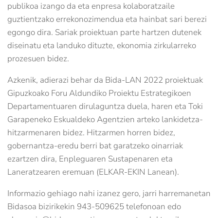
publikoa izango da eta enpresa kolaboratzaile
guztientzako errekonozimendua eta hainbat sari berezi
egongo dira. Sariak proiektuan parte hartzen dutenek
diseinatu eta landuko dituzte, ekonomia zirkularreko
prozesuen bidez.
Azkenik, adierazi behar da Bida-LAN 2022 proiektuak
Gipuzkoako Foru Aldundiko Proiektu Estrategikoen
Departamentuaren dirulaguntza duela, haren eta Toki
Garapeneko Eskualdeko Agentzien arteko lankidetza-
hitzarmenaren bidez. Hitzarmen horren bidez,
gobernantza-eredu berri bat garatzeko oinarriak
ezartzen dira, Enpleguaren Sustapenaren eta
Laneratzearen eremuan (ELKAR-EKIN Lanean).
Informazio gehiago nahi izanez gero, jarri harremanetan
Bidasoa bizirikekin 943-509625 telefonoan edo