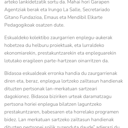
arteko lankidetzatik sortu da. Mahai hori Garapen
Agentziak berak eta Irungo La Salle, Secretariado
Gitano Fundazioa, Emaus eta Mendibil Elkarte
Pedagogikoak osatzen dute.
Eskualdeko kolektibo zaurgarrien enplegu-aukerak
hobetzea du helburu proiektuak, eta lurraldeko
ekonomiarekin, prestakuntzarekin eta enpleguarekin
lotutako eragileen parte-hartzean oinarritzen da.
Bidasoa eskualdeak erronka handia du zaurgarrienak
diren eta, beraz, enplegua lortzeko zailtasun handienak
dituzten pertsonak lan-merkatuan sartzeari
dagokionez. Bidasoa biziriken urteak daramatzagu
pertsona horiei enplegua bilatzen laguntzeko
prestakuntzaren, babesaren eta horrelako programen
bidez. Lan merkatuan sartzeko zailtasun handienak
dituzten pertsonei soilik zuzenduta daude” adierazi du