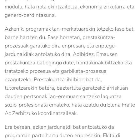
modulu, hala nola ekintzailetza, ekonomia zirkularra eta
genero-berdintasuna.
Azkenik, programak lan-merkatuarekin lotzeko fase bat
barne hartzen du. Fase horretan, prestakuntza-
prozesuak garatuko dira enpresan, eta enplegu-
jardunaldiak antolatuko dira. Adibidez, Emausen
prestakuntza bat egingo dute, hondakinak biltzeko eta
tratatzeko prozesua eta garbiketa-prozesua
ezagutzeko. Prestakuntza-ibilbide bat da,
tutoretzarekin batera, baztertuta geratzeko arriskuan
dauden pertsonak lan-eremuan sartzeko laguntza
sozio-profesionala emateko, hala azaldu du Elena Fraile
Ac Zerbitzuko koordinatzaileak.
Era berean, azken jardunaldi bat antolatuko da
programan parte hartu duten enpresekin. Ekitaldi