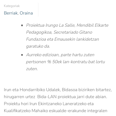
Kategoriak
Berriak
,
Oraina
Proiektua Irungo La Salle, Mendibil Elkarte
Pedagogikoa, Secretariado Gitano
Fundazioa eta Emausekin lankidetzan
garatuko da.
Aurreko edizioan, parte hartu zuten
pertsonen % 50ek lan-kontratu bat lortu
zuten.
Irun eta Hondarribiko Udalek, Bidasoa biziriken bitartez,
hirugarren urtez Bida-LAN proiektua jarri dute abian.
Proiektu hori Irun Ekintzaneko Laneratzeko eta
Kualifikatzeko Mahaiko eskualde-erakunde integralen