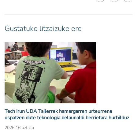
Gustatuko litzaizuke ere
Tech Irun UDA Tailerrek hamargarren urteurrena
ospatzen dute teknologia belaunaldi berrietara hurbilduz
2026 16 uztaila