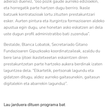
adierazi duenez, “oso pozik gaude aurreko edizioekin,
eta horregatik parte hartzen dugu berriro. Ikasle
batzuek kontratazioak lortu zituzten prestakuntzari
esker. Aurten pintura eta iturgintza formazioaren aldeko
apustua egin dugu, une honetan asko eskatzen ari dela
uste dugun profil administratibo bati zuzendua”.
Bestalde, Blanca Lobatok, Secretariado Gitano
Fundazioaren Gipuzkoako koordinatzaileak, azaldu du
bere lana ijitoei ikastetxeetan eskaintzen diren
prestakuntzetan parte hartzeko aukera berdinak izaten
laguntzea dela. “Elkartetik, pertsonak lagundu eta
gidatzen ditugu, aldez aurreko gaitasunekin, gaitasun
digitalekin eta abarrekin lagunduz”.
Lau jarduera dituen programa bat