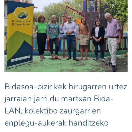
Bidasoa-bizirikek hirugarren urtez
jarraian jarri du martxan Bida-
LAN, kolektibo zaurgarrien
enplegu-aukerak handitzeko