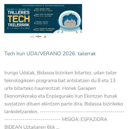
Tech Irun UDA/VERANO 2026. tailerrak
Irungo Udalak, Bidasoa biziriken bitartez, udan tailer
teknologikoen programa bat antolatzen du 8 eta 13
urte bitarteko haurrentzat. Horiek Garapen
Ekonomikorako eta Enplegurako Irun Ekintzan Itunak
sustatzen dituen ekintzen parte dira, Bidasoa bizirikeko
lankidetzarekin. ------------------------------------------
---------------------------- MISIOA: ESPAZIORA
BIDEAN Uztailaren 6tik …