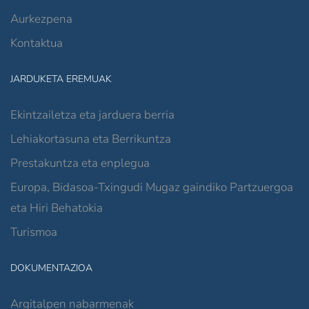
Aurkezpena
Kontaktua
JARDUKETA EREMUAK
Ekintzailetza eta jarduera berria
Lehiakortasuna eta Berrikuntza
Prestakuntza eta enplegua
Europa, Bidasoa-Txingudi Mugaz gaindiko Partzuergoa
eta Hiri Behatokia
Turismoa
DOKUMENTAZIOA
Argitalpen nabarmenak