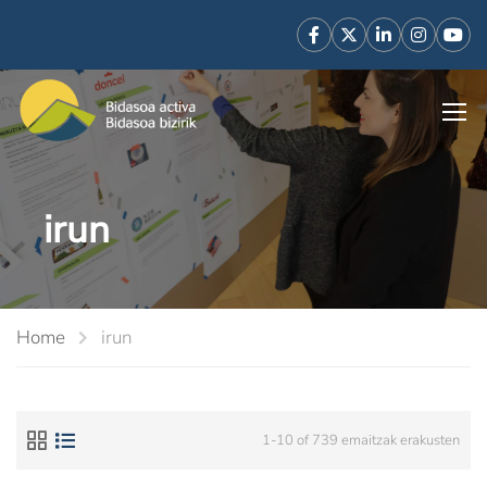
irun
Home
irun
1-10 of 739 emaitzak erakusten