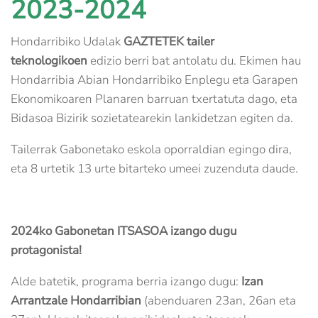
2023-2024
Hondarribiko Udalak
GAZTETEK tailer
teknologikoen
edizio berri bat antolatu du. Ekimen hau
Hondarribia Abian Hondarribiko Enplegu eta Garapen
Ekonomikoaren Planaren barruan txertatuta dago, eta
Bidasoa Bizirik sozietatearekin lankidetzan egiten da.
Tailerrak Gabonetako eskola oporraldian egingo dira,
eta 8 urtetik 13 urte bitarteko umeei zuzenduta daude.
2024ko Gabonetan ITSASOA izango dugu
protagonista!
Alde batetik, programa berria izango dugu:
Izan
Arrantzale Hondarribian
(abenduaren 23an, 26an eta