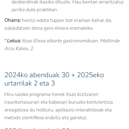
desberdinak ikasiko dituzte. Hau bentan arrantzatuz
jarriko dute praktikan.
Oharra:
hontzi edota tupper bat eraman behar da,
sukaldatzen dena gero etxera eramateko.
*
Lekua:
Itsas Etxea elkarte gastronomikoan. Mattinde
Arzu Kalea, 2.
2024ko abenduak 30 + 2025eko
urtarrilak 2 eta 3
Hiru saioko programa honek itsas bizitzaren
iraunkortasunari eta babesari buruzko kontzientzia
areagotzea du helburu, aplikazio interaktiboak eta
metodo zientifikoa erabiliz eta garatuz.