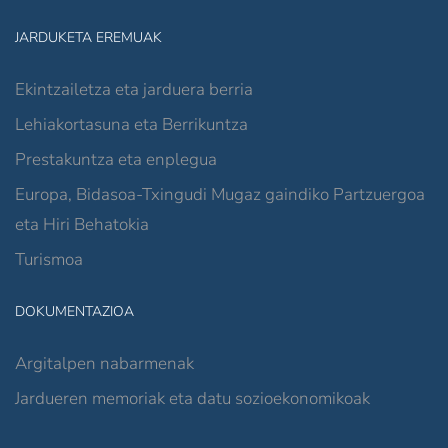
JARDUKETA EREMUAK
Ekintzailetza eta jarduera berria
Lehiakortasuna eta Berrikuntza
Prestakuntza eta enplegua
Europa, Bidasoa-Txingudi Mugaz gaindiko Partzuergoa
eta Hiri Behatokia
Turismoa
DOKUMENTAZIOA
Argitalpen nabarmenak
Jardueren memoriak eta datu sozioekonomikoak