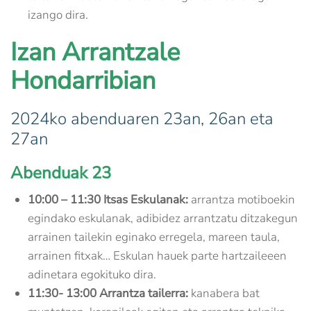
izango dira.
Izan Arrantzale
Hondarribian
2024ko abenduaren 23an, 26an eta
27an
Abenduak 23
10:00 – 11:30 Itsas Eskulanak:
arrantza motiboekin
egindako eskulanak, adibidez arrantzatu ditzakegun
arrainen tailekin eginako erregela, mareen taula,
arrainen fitxak… Eskulan hauek parte hartzaileeen
adinetara egokituko dira.
11:30- 13:00 Arrantza tailerra:
kanabera bat