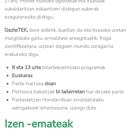
27an). Honek itsasoko ogibideak eta itsasoak
sukaldaritzan eskaintzen dizkigun aukerak
ezagutaraziko dizkigu.
GazteTEK,
bere aldetik, bueltan da eta itsasoko uretan
murgilduko gaitu: errealitate areagotuatik, froga
zientifikoetara, urpean dagoen mundu zoragarria
erakutsiko digu.
8 eta 13 urte
bitartekoentzako programak
Euskaraz
Parte-hartzea
doan
Pertsona bakoitzak
bi tailerretan
har dezake parte
Partaidetzan Hondarribian erroldatutako
adingabeek lehentasuna izango dute
Izen -emateak