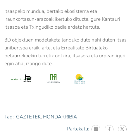
Itsaspeko mundua, bertako ekosistema eta
iraunkortasun-arazoak ikertuko dituzte, gure Kantauri
itsasoa eta Txingudiko badia ardatz hartuta.
3D objektuen modelaketa landuko dute nahi duten itsas
unibertsoa eraiki arte, eta Errealitate Birtualeko
betaurrekoekin lurretik ontzira, itsasora eta urpean igeri
egin ahal izango dute.
Tag:
GAZTETEK
,
HONDARRIBIA
Partekatu: