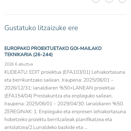
Gustatuko litzaizuke ere
EUROPAKO PROIEKTUETAKO GOI-MAILAKO
TEKNIKARIA (26-244)
2026 6 abuztua
KUDEATU: EDIT proiektua (EFA103/01) Lehiakortasuna
eta berrikuntzako sailean. Iraupena: 2025/06/01 –
2026/12/31: lanaldiaren %50+LANEAN proiektua
(EFA154/04) Prestakuntza eta enpleguko sailean.
Iraupena: 2025/06/01 – 2029/04/30: lanaldiaren %50.
ZEREGINAK: 1. Enpleguko eta enpresen lehiakortasuna
hobetzeko proiektu berritzaileak planifikatzea eta
antolatzea/2.Lurraldeko bazkide eta …