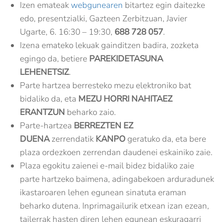
Izen emateak
webgunearen
bitartez egin daitezke
edo, presentzialki, Gazteen Zerbitzuan, Javier
Ugarte, 6. 16:30 – 19:30,
688 728 057
.
Izena emateko lekuak gainditzen badira, zozketa
egingo da, betiere
PAREKIDETASUNA
LEHENETSIZ
.
Parte hartzea berresteko mezu elektroniko bat
bidaliko da, eta
MEZU HORRI NAHITAEZ
ERANTZUN
beharko zaio.
Parte-hartzea
BERREZTEN EZ
DUENA
zerrendatik
KANPO
geratuko da, eta bere
plaza ordezkoen zerrendan daudenei eskainiko zaie.
Plaza egokitu zaienei e-mail bidez bidaliko zaie
parte hartzeko baimena, adingabekoen arduradunek
ikastaroaren lehen egunean sinatuta eraman
beharko dutena. Inprimagailurik etxean izan ezean,
tailerrak hasten diren lehen egunean eskuragarri