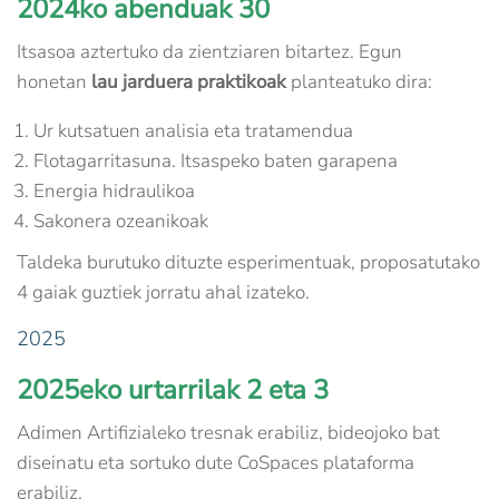
2024ko abenduak 30
Itsasoa aztertuko da zientziaren bitartez. Egun
honetan
lau jarduera praktikoak
planteatuko dira:
Ur kutsatuen analisia eta tratamendua
Flotagarritasuna. Itsaspeko baten garapena
Energia hidraulikoa
Sakonera ozeanikoak
Taldeka burutuko dituzte esperimentuak, proposatutako
4 gaiak guztiek jorratu ahal izateko.
2025
2025eko urtarrilak 2 eta 3
Adimen Artifizialeko tresnak erabiliz, bideojoko bat
diseinatu eta sortuko dute CoSpaces plataforma
erabiliz.