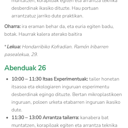
muntatzen, korapiloak egiten eta arrantza teknika
desberdinak ikasiko dituzte. Hau portuan
arrantzatuz jarriko dute praktikan.
Oharra:
ira eraman behar da, eta euria egiten badu,
botak. Haurrak kalera aterako baitira
*
Lekua:
Hondarribiko Kofradian. Ramón Iribarren
pasealekua, 29.
Abenduak 26
10:00 – 11:30 Itsas Experimentuak:
tailer honetan
itsasoa eta ekologiaren inguruan esperimentu
desberdinak egingo dituzte. Bertan mikroplastikoen
inguruan, poloen urketa etabarren inguruan ikasiko
dute.
11:30 – 13:00 Arrantza tailerra:
kanabera bat
muntatzen, korapiloak egiten eta arrantza teknika