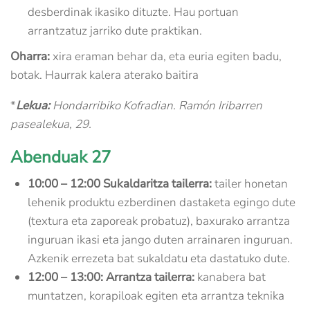
desberdinak ikasiko dituzte. Hau portuan
arrantzatuz jarriko dute praktikan.
Oharra:
xira eraman behar da, eta euria egiten badu,
botak. Haurrak kalera aterako baitira
*
Lekua:
Hondarribiko Kofradian. Ramón Iribarren
pasealekua, 29.
Abenduak 27
10:00 – 12:00 Sukaldaritza tailerra:
tailer honetan
lehenik produktu ezberdinen dastaketa egingo dute
(textura eta zaporeak probatuz), baxurako arrantza
inguruan ikasi eta jango duten arrainaren inguruan.
Azkenik errezeta bat sukaldatu eta dastatuko dute.
12:00 – 13:00: Arrantza tailerra:
kanabera bat
muntatzen, korapiloak egiten eta arrantza teknika