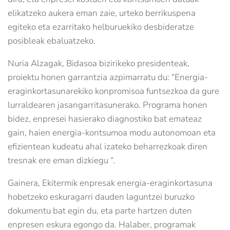
elikatzeko aukera eman zaie, urteko berrikuspena
egiteko eta ezarritako helburuekiko desbideratze
posibleak ebaluatzeko.
Nuria Alzagak, Bidasoa bizirikeko presidenteak,
proiektu honen garrantzia azpimarratu du: “Energia-
eraginkortasunarekiko konpromisoa funtsezkoa da gure
lurraldearen jasangarritasunerako. Programa honen
bidez, enpresei hasierako diagnostiko bat emateaz
gain, haien energia-kontsumoa modu autonomoan eta
efizientean kudeatu ahal izateko beharrezkoak diren
tresnak ere eman dizkiegu “.
Gainera, Ekitermik enpresak energia-eraginkortasuna
hobetzeko eskuragarri dauden laguntzei buruzko
dokumentu bat egin du, eta parte hartzen duten
enpresen eskura egongo da. Halaber, programak