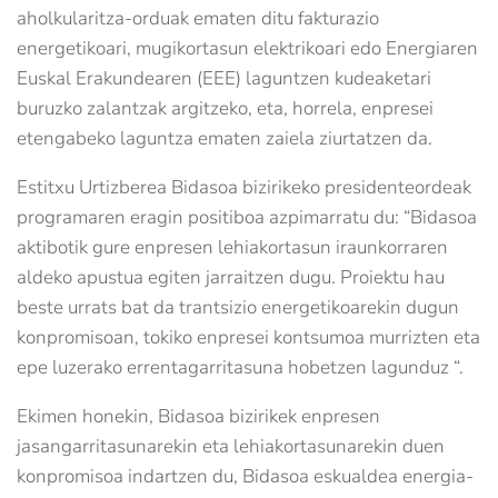
aholkularitza-orduak ematen ditu fakturazio
energetikoari, mugikortasun elektrikoari edo Energiaren
Euskal Erakundearen (EEE) laguntzen kudeaketari
buruzko zalantzak argitzeko, eta, horrela, enpresei
etengabeko laguntza ematen zaiela ziurtatzen da.
Estitxu Urtizberea Bidasoa bizirikeko presidenteordeak
programaren eragin positiboa azpimarratu du: “Bidasoa
aktibotik gure enpresen lehiakortasun iraunkorraren
aldeko apustua egiten jarraitzen dugu. Proiektu hau
beste urrats bat da trantsizio energetikoarekin dugun
konpromisoan, tokiko enpresei kontsumoa murrizten eta
epe luzerako errentagarritasuna hobetzen lagunduz “.
Ekimen honekin, Bidasoa bizirikek enpresen
jasangarritasunarekin eta lehiakortasunarekin duen
konpromisoa indartzen du, Bidasoa eskualdea energia-