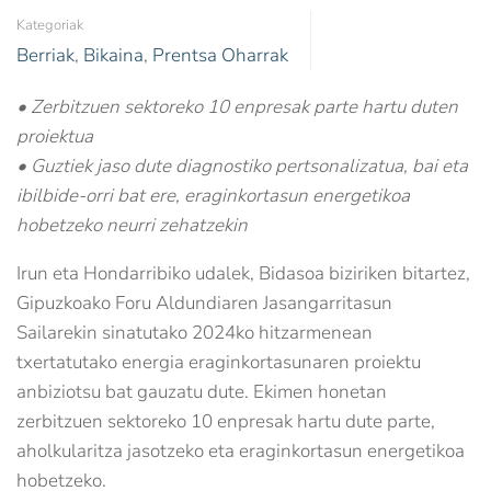
Kategoriak
Berriak
,
Bikaina
,
Prentsa Oharrak
• Zerbitzuen sektoreko 10 enpresak parte hartu duten
proiektua
• Guztiek jaso dute diagnostiko pertsonalizatua, bai eta
ibilbide-orri bat ere, eraginkortasun energetikoa
hobetzeko neurri zehatzekin
Irun eta Hondarribiko udalek, Bidasoa biziriken bitartez,
Gipuzkoako Foru Aldundiaren Jasangarritasun
Sailarekin sinatutako 2024ko hitzarmenean
txertatutako energia eraginkortasunaren proiektu
anbiziotsu bat gauzatu dute. Ekimen honetan
zerbitzuen sektoreko 10 enpresak hartu dute parte,
aholkularitza jasotzeko eta eraginkortasun energetikoa
hobetzeko.