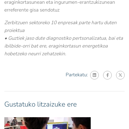
eraginkortasunean eta ingurumen-erantzukizunean
erreferente gisa sendotuz
Zerbitzuen sektoreko 10 enpresak parte hartu duten
proiektua
• Guztiek jaso dute diagnostiko pertsonalizatua, bai eta
ibilbide-orri bat ere, eraginkortasun energetikoa
hobetzeko neurri zehatzekin.
Partekatu:
Gustatuko litzaizuke ere