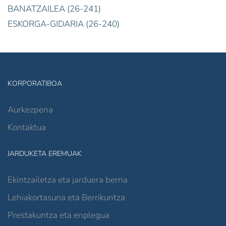
BANATZAILEA (26-241)
ESKORGA-GIDARIA (26-240)
KORPORATIBOA
Aurkezpena
Kontaktua
JARDUKETA EREMUAK
Ekintzailetza eta jarduera berria
Lehiakortasuna eta Berrikuntza
Prestakuntza eta enplegua