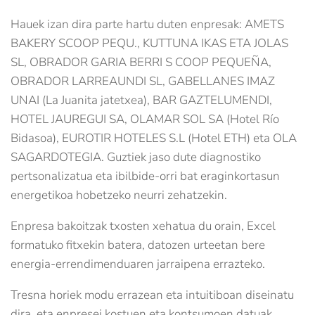
Hauek izan dira parte hartu duten enpresak: AMETS
BAKERY SCOOP PEQU., KUTTUNA IKAS ETA JOLAS
SL, OBRADOR GARIA BERRI S COOP PEQUEÑA,
OBRADOR LARREAUNDI SL, GABELLANES IMAZ
UNAI (La Juanita jatetxea), BAR GAZTELUMENDI,
HOTEL JAUREGUI SA, OLAMAR SOL SA (Hotel Río
Bidasoa), EUROTIR HOTELES S.L (Hotel ETH) eta OLA
SAGARDOTEGIA. Guztiek jaso dute diagnostiko
pertsonalizatua eta ibilbide-orri bat eraginkortasun
energetikoa hobetzeko neurri zehatzekin.
Enpresa bakoitzak txosten xehatua du orain, Excel
formatuko fitxekin batera, datozen urteetan bere
energia-errendimenduaren jarraipena errazteko.
Tresna horiek modu errazean eta intuitiboan diseinatu
dira, eta enpresei kostuen eta kontsumoen datuak