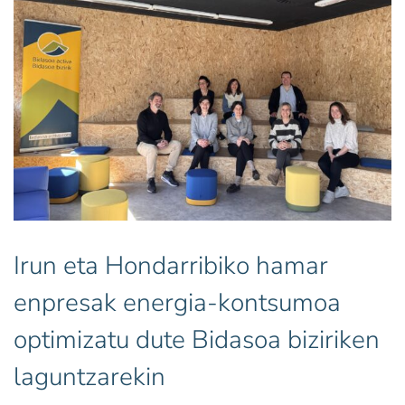
Irun eta Hondarribiko hamar
enpresak energia-kontsumoa
optimizatu dute Bidasoa biziriken
laguntzarekin