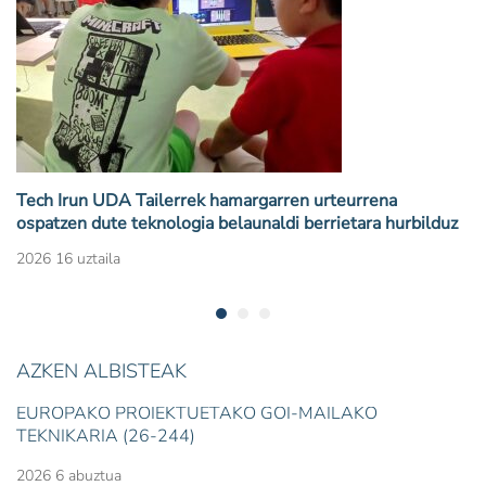
Tech Irun UDA Tailerrek hamargarren urteurrena
ospatzen dute teknologia belaunaldi berrietara hurbilduz
2026 16 uztaila
AZKEN ALBISTEAK
EUROPAKO PROIEKTUETAKO GOI-MAILAKO
TEKNIKARIA (26-244)
2026 6 abuztua