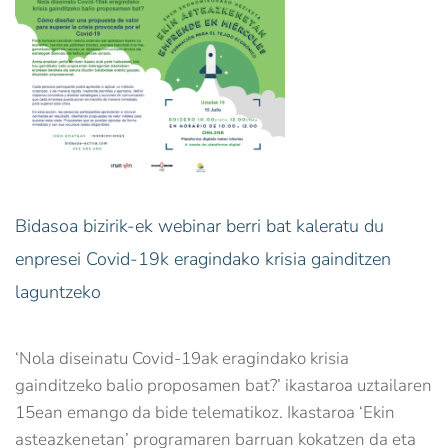
Bidasoa bizirik-ek webinar berri bat kaleratu du
enpresei Covid-19k eragindako krisia gainditzen
laguntzeko
‘Nola diseinatu Covid-19ak eragindako krisia
gainditzeko balio proposamen bat?’ ikastaroa uztailaren
15ean emango da bide telematikoz. Ikastaroa ‘Ekin
asteazkenetan’ programaren barruan kokatzen da eta