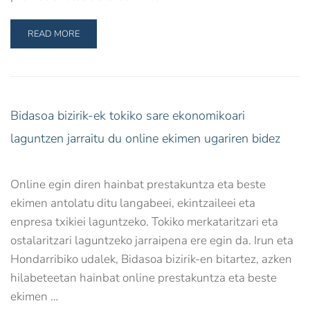
READ MORE
Bidasoa bizirik-ek tokiko sare ekonomikoari
laguntzen jarraitu du online ekimen ugariren bidez
Online egin diren hainbat prestakuntza eta beste
ekimen antolatu ditu langabeei, ekintzaileei eta
enpresa txikiei laguntzeko. Tokiko merkataritzari eta
ostalaritzari laguntzeko jarraipena ere egin da. Irun eta
Hondarribiko udalek, Bidasoa bizirik-en bitartez, azken
hilabeteetan hainbat online prestakuntza eta beste
ekimen …