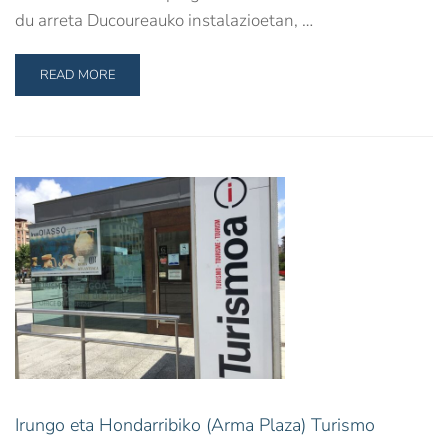
du arreta Ducoureauko instalazioetan, …
READ MORE
Irungo eta Hondarribiko (Arma Plaza) Turismo