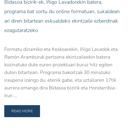
Bidasoa bizirik-ek, Iñigo Lavadorekin batera,
programa bat sortu du online formatuan, sukaldean
ari diren bitartean eskualdeko ekintzaile ezberdinak
ezagutaratzeko
Formatu dinamiko eta freskoarekin, Iñigo Lavadok eta
Ramón Aramburuk pertsona ekintzaileekin batera
kozinatuko dute euren proiektuari buruz hitz egiten
duten bitartean. Programa bakoitzak 30 minutuko
iraupena izango du, etenik gabe, eta uztailaren 17tik
aurrera emango dira Bidasoa bizirik eta Hondarribia-
Irun …
READ MORE