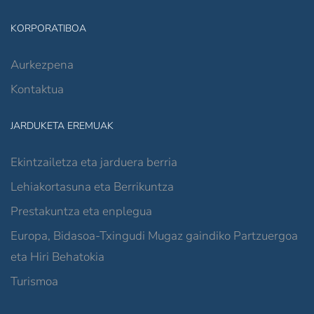
KORPORATIBOA
Aurkezpena
Kontaktua
JARDUKETA EREMUAK
Ekintzailetza eta jarduera berria
Lehiakortasuna eta Berrikuntza
Prestakuntza eta enplegua
Europa, Bidasoa-Txingudi Mugaz gaindiko Partzuergoa
eta Hiri Behatokia
Turismoa