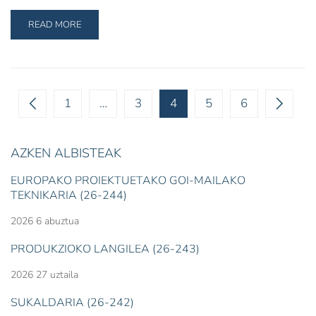
READ MORE
1
…
3
4
5
6
AZKEN ALBISTEAK
EUROPAKO PROIEKTUETAKO GOI-MAILAKO
TEKNIKARIA (26-244)
2026 6 abuztua
PRODUKZIOKO LANGILEA (26-243)
2026 27 uztaila
SUKALDARIA (26-242)