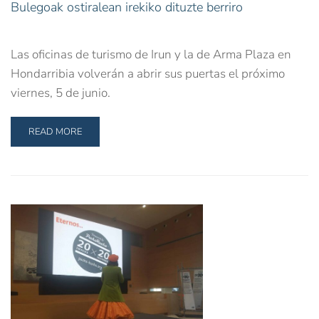
Bulegoak ostiralean irekiko dituzte berriro
Las oficinas de turismo de Irun y la de Arma Plaza en
Hondarribia volverán a abrir sus puertas el próximo
viernes, 5 de junio.
READ MORE