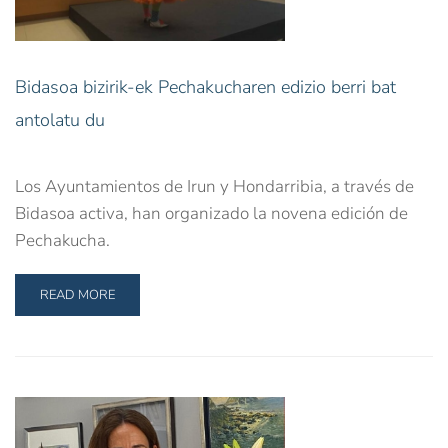
Bidasoa bizirik-ek Pechakucharen edizio berri bat
antolatu du
Los Ayuntamientos de Irun y Hondarribia, a través de
Bidasoa activa, han organizado la novena edición de
Pechakucha.
READ MORE