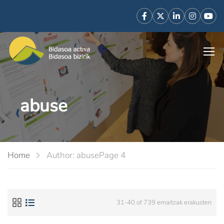
abuse
Home
Author: abuse
Page 4
31-40 of 739 emaitzak erakusten