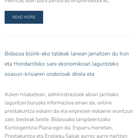
métricas lean para personas emprendedoras.
READ MORE
Bidasoa bizirik-eko taldeak lanean jarraitzen du Irun
eta Hondarribiko sare ekonomikoari laguntzeko
osasun-krisiaren ondorioak direla eta
Azken hilabetean, administrazioek abian jarritako
laguntzei buruzko informazioa eman da, online
prestakuntza eskaini da eta enpresen eskaerei erantzun
zaie, besteak beste. Bidasoako langileentzako
Kontingentzia Plana egin da. Esparru horretan,
Prestakuntza eta Enplegu Sailak aurrez aurre hartzen