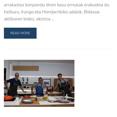
arrakastaz konpondu diren kasu errealak erakustea du
helburu. Irungo eta Hondarribiko udalek, Bidasoa
aktiboren bidez, ekintza …
READ MORE