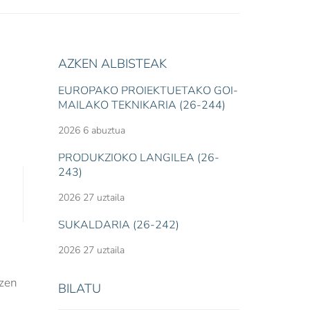
AZKEN ALBISTEAK
EUROPAKO PROIEKTUETAKO GOI-
MAILAKO TEKNIKARIA (26-244)
2026 6 abuztua
PRODUKZIOKO LANGILEA (26-
243)
2026 27 uztaila
SUKALDARIA (26-242)
2026 27 uztaila
tzen
BILATU