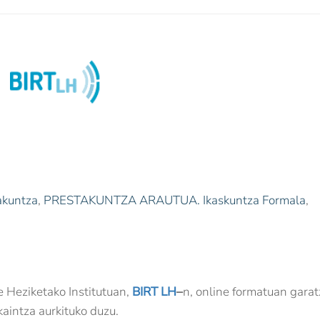
akuntza
,
PRESTAKUNTZA ARAUTUA. Ikaskuntza Formala
,
 Heziketako Institutuan,
BIRT LH
–
n, online formatuan gara
kaintza aurkituko duzu.