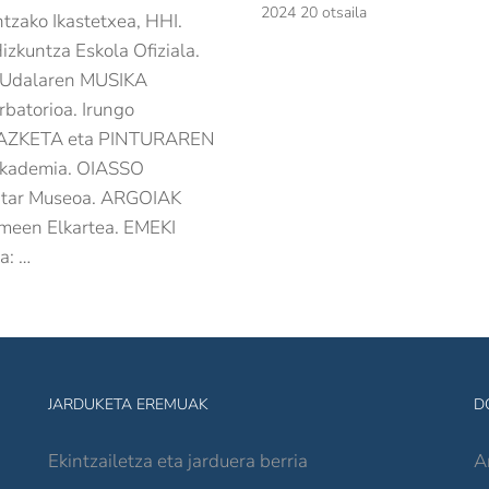
2024 20 otsaila
tzako Ikastetxea, HHI.
zkuntza Eskola Ofiziala.
 Udalaren MUSIKA
rbatorioa. Irungo
ZKETA eta PINTURAREN
kademia. OIASSO
tar Museoa. ARGOIAK
een Elkartea. EMEKI
a: …
JARDUKETA EREMUAK
D
Ekintzailetza eta jarduera berria
A