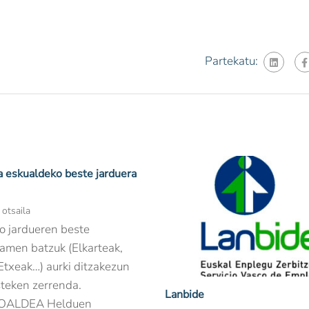
Partekatu:
 eskualdeko beste jarduera
otsaila
o jardueren beste
amen batzuk (Elkarteak,
Etxeak…) aurki ditzakezun
teken zerrenda.
Lanbide
OALDEA Helduen