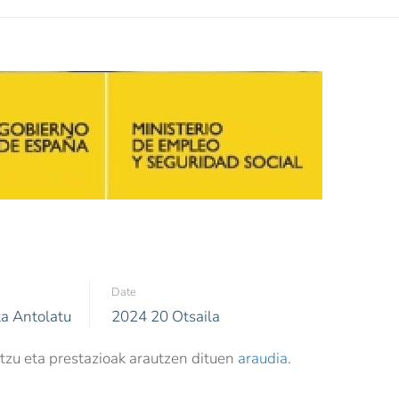
Date
ta Antolatu
2024 20 Otsaila
tzu eta prestazioak arautzen dituen
araudia.