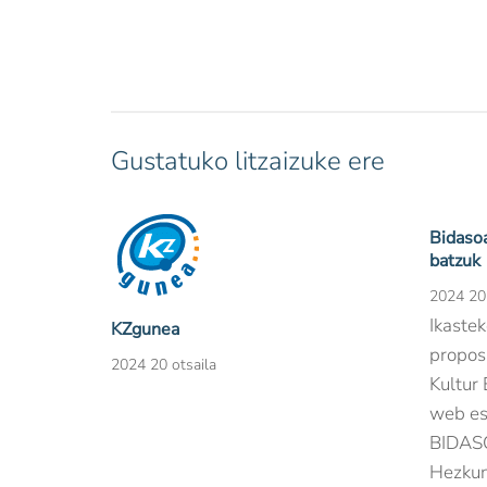
Gustatuko litzaizuke ere
Bidasoa
batzuk
2024 20 
Ikastek
KZgunea
propos
2024 20 otsaila
Kultur 
web es
BIDAS
Hezkun