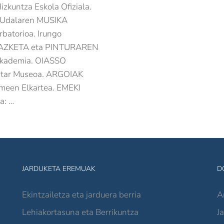
zkuntza Eskola Ofiziala.
 Udalaren MUSIKA
rbatorioa. Irungo
ZKETA eta PINTURAREN
kademia. OIASSO
tar Museoa. ARGOIAK
een Elkartea. EMEKI
a: …
JARDUKETA EREMUAK
D
Ekintzailetza eta jarduera berria
A
Lehiakortasuna eta Berrikuntza
J