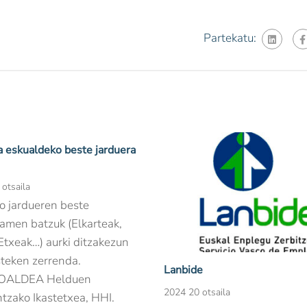
Partekatu:
 eskualdeko beste jarduera
otsaila
o jardueren beste
amen batzuk (Elkarteak,
Etxeak…) aurki ditzakezun
teken zerrenda.
Lanbide
OALDEA Helduen
2024 20 otsaila
tzako Ikastetxea, HHI.