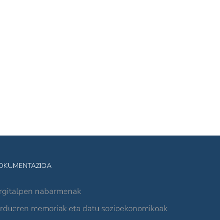
OKUMENTAZIOA
rgitalpen nabarmenak
ardueren memoriak eta datu sozioekonomikoak