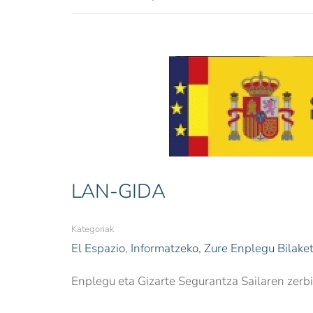
LAN-GIDA
Kategoriak
El Espazio
,
Informatzeko
,
Zure Enplegu Bilake
Enplegu eta Gizarte Segurantza Sailaren zerbi