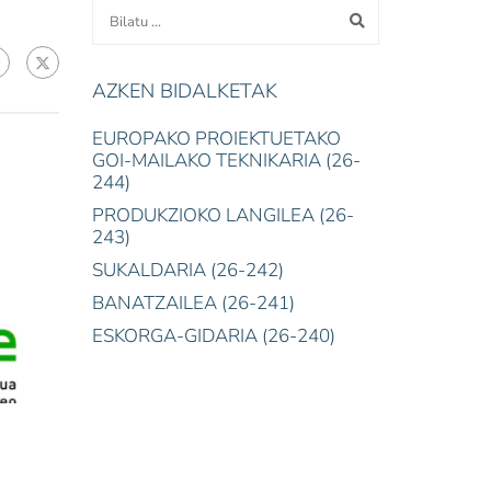
AZKEN BIDALKETAK
EUROPAKO PROIEKTUETAKO
GOI-MAILAKO TEKNIKARIA (26-
244)
PRODUKZIOKO LANGILEA (26-
243)
SUKALDARIA (26-242)
BANATZAILEA (26-241)
ESKORGA-GIDARIA (26-240)