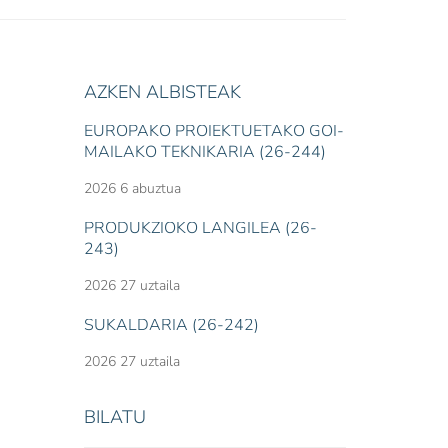
AZKEN ALBISTEAK
EUROPAKO PROIEKTUETAKO GOI-
MAILAKO TEKNIKARIA (26-244)
2026 6 abuztua
PRODUKZIOKO LANGILEA (26-
243)
2026 27 uztaila
SUKALDARIA (26-242)
2026 27 uztaila
BILATU