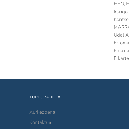
HEO, Hi
Irungo
Kontse
MARRA
Udal A
Erroma
Emakum
Elkarte
KORPORATIBOA
Aurkezpena
Kontaktua