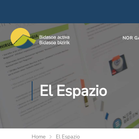
NOR G
El Espazio
Home
El Espazio