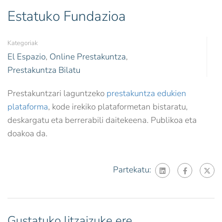
Estatuko Fundazioa
Kategoriak
El Espazio
,
Online Prestakuntza
,
Prestakuntza Bilatu
Prestakuntzari laguntzeko
prestakuntza edukien
plataforma
, kode irekiko plataformetan bistaratu,
deskargatu eta berrerabili daitekeena. Publikoa eta
doakoa da.
Partekatu:
Gustatuko litzaizuke ere