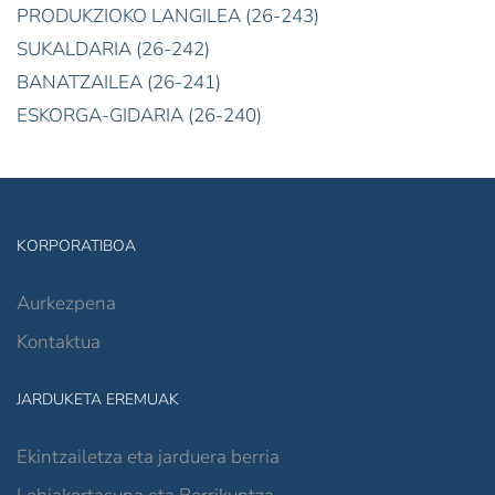
PRODUKZIOKO LANGILEA (26-243)
SUKALDARIA (26-242)
BANATZAILEA (26-241)
ESKORGA-GIDARIA (26-240)
KORPORATIBOA
Aurkezpena
Kontaktua
JARDUKETA EREMUAK
Ekintzailetza eta jarduera berria