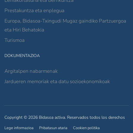
Lehiakortasuna eta Berrikuntza
Prestakuntza eta enplegua
Europa, Bidasoa-Txingudi Mugaz gaindiko Partzuergoa
eta Hiri Behatokia
Turismoa
DOKUMENTAZIOA
Argitalpen nabarmenak
Jardueren memoriak eta datu sozioekonomikoak
Copyright © 2026 Bidasoa activa. Reservados todos los derechos
Lege informazioa
Pribatasun ataria
Cookien politika