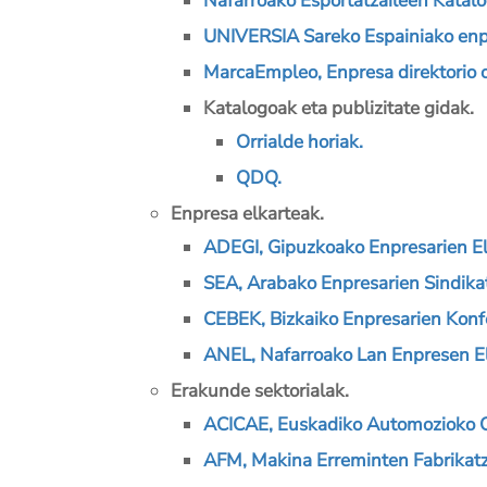
Nafarroako Esportatzaileen Katalo
UNIVERSIA Sareko Espainiako enp
MarcaEmpleo, Enpresa direktorio o
Katalogoak eta publizitate gidak.
Orrialde horiak.
QDQ.
Enpresa elkarteak.
ADEGI, Gipuzkoako Enpresarien El
SEA, Arabako Enpresarien Sindika
CEBEK, Bizkaiko Enpresarien Konf
ANEL, Nafarroako Lan Enpresen El
Erakunde sektorialak.
ACICAE, Euskadiko Automozioko Os
AFM, Makina Erreminten Fabrikatza