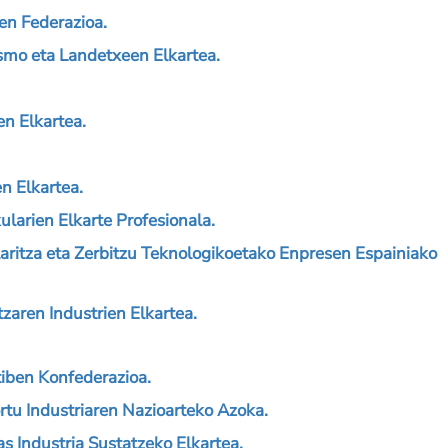
en Federazioa.
mo eta Landetxeen Elkartea.
n Elkartea.
n Elkartea.
larien Elkarte Profesionala.
aritza eta Zerbitzu Teknologikoetako Enpresen Espainiako
aren Industrien Elkartea.
ben Konfederazioa.
rtu Industriaren Nazioarteko Azoka.
 Industria Sustatzeko Elkartea.