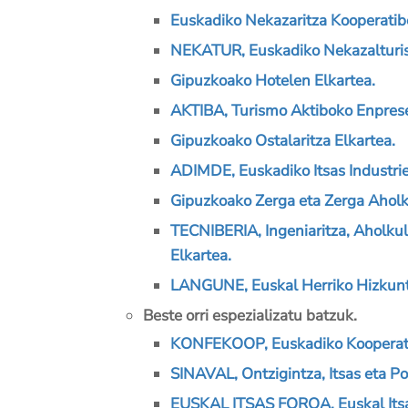
Euskadiko Nekazaritza Kooperatib
NEKATUR, Euskadiko Nekazalturis
Gipuzkoako Hotelen Elkartea.
AKTIBA, Turismo Aktiboko Enprese
Gipuzkoako Ostalaritza Elkartea.
ADIMDE, Euskadiko Itsas Industrie
Gipuzkoako Zerga eta Zerga Aholku
TECNIBERIA, Ingeniaritza, Aholkul
Elkartea.
LANGUNE, Euskal Herriko Hizkuntz
Beste orri espezializatu batzuk.
KONFEKOOP, Euskadiko Kooperati
SINAVAL, Ontzigintza, Itsas eta Po
EUSKAL ITSAS FOROA, Euskal Itsas