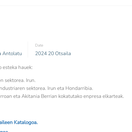
Date
a Antolatu
2024 20 Otsaila
o esteka hauek:
n sektorea. Irun.
ndustriaren sektorea. Irun eta Hondarribia.
roan eta Akitania Berrian kokatutako enpresa elkarteak.
ileen Katalogoa
.