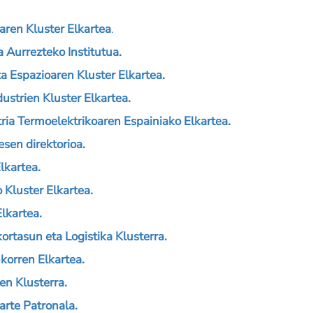
en Kluster Elkartea
.
a Aurrezteko Institutua.
 Espazioaren Kluster Elkartea.
strien Kluster Elkartea.
a Termoelektrikoaren Espainiako Elkartea.
sen direktorioa.
lkartea.
Kluster Elkartea.
lkartea.
rtasun eta Logistika Klusterra.
korren Elkartea.
n Klusterra.
rte Patronala.