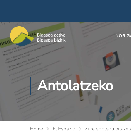
NOR G
Antolatzeko
Home
El Espazio
Zure enplegu bilaket