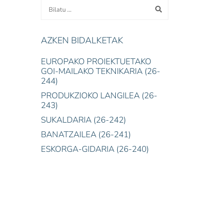
AZKEN BIDALKETAK
EUROPAKO PROIEKTUETAKO
GOI-MAILAKO TEKNIKARIA (26-
244)
PRODUKZIOKO LANGILEA (26-
243)
SUKALDARIA (26-242)
BANATZAILEA (26-241)
ESKORGA-GIDARIA (26-240)