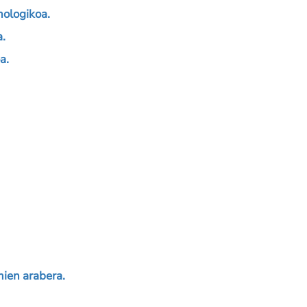
ologikoa.
a.
a.
ien arabera
.