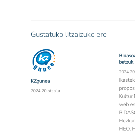
Gustatuko litzaizuke ere
Bidasoa
batzuk
2024 20 
Ikastek
KZgunea
propos
2024 20 otsaila
Kultur 
web es
BIDAS
Hezkun
HEO, Hi