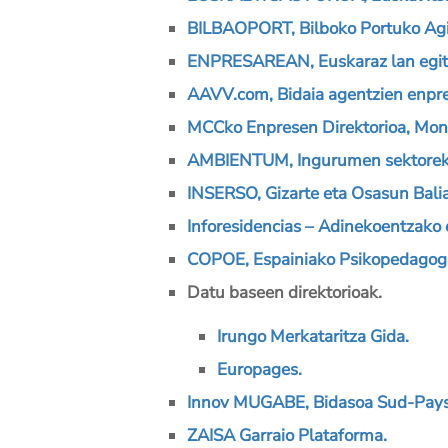
BILBAOPORT, Bilboko Portuko Agin
ENPRESAREAN, Euskaraz lan egit
AAVV.com, Bidaia agentzien enpres
MCCko Enpresen Direktorioa, Mon
AMBIENTUM, Ingurumen sektoreko 
INSERSO, Gizarte eta Osasun Bali
Inforesidencias – Adinekoentzako 
COPOE, Espainiako Psikopedagogi
Datu baseen direktorioak.
Irungo Merkataritza Gida.
Europages.
Innov MUGABE, Bidasoa Sud-Pays
ZAISA Garraio Plataforma.