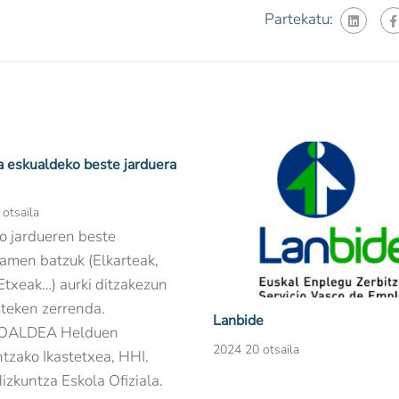
Partekatu:
 eskualdeko beste jarduera
otsaila
o jardueren beste
amen batzuk (Elkarteak,
Etxeak…) aurki ditzakezun
teken zerrenda.
Lanbide
OALDEA Helduen
2024 20 otsaila
tzako Ikastetxea, HHI.
zkuntza Eskola Ofiziala.