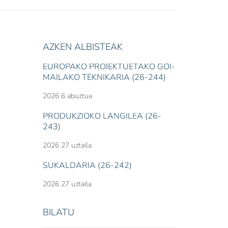
AZKEN ALBISTEAK
EUROPAKO PROIEKTUETAKO GOI-
MAILAKO TEKNIKARIA (26-244)
2026 6 abuztua
PRODUKZIOKO LANGILEA (26-
243)
2026 27 uztaila
SUKALDARIA (26-242)
2026 27 uztaila
BILATU