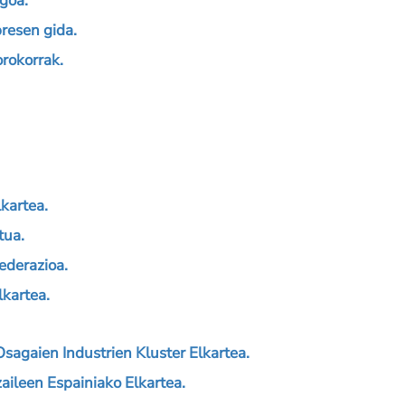
goa.
resen gida.
rokorrak.
kartea.
tua.
ederazioa.
kartea.
agaien Industrien Kluster Elkartea.
ileen Espainiako Elkartea.