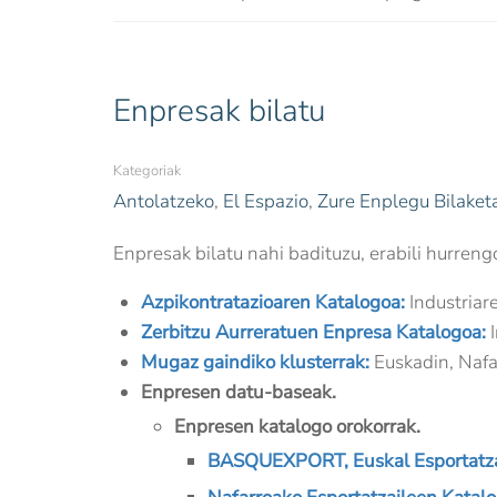
Enpresak bilatu
Kategoriak
Antolatzeko
,
El Espazio
,
Zure Enplegu Bilaket
Enpresak bilatu nahi badituzu, erabili hurreng
Azpikontratazioaren Katalogoa:
Industriare
Zerbitzu Aurreratuen Enpresa Katalogoa:
I
Mugaz gaindiko klusterrak:
Euskadin, Nafar
Enpresen datu-baseak.
Enpresen katalogo orokorrak.
BASQUEXPORT, Euskal Esportatza