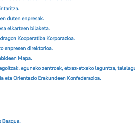
taritza.
en duten enpresak.
a elkarteen bilaketa.
dragon Kooperatiba Korporazioa.
enpresen direktorioa.
abideen Mapa.
egoitzak, eguneko zentroak, etxez-etxeko laguntza, telelag
a eta Orientazio Erakundeen Konfederazioa.
 Basque.