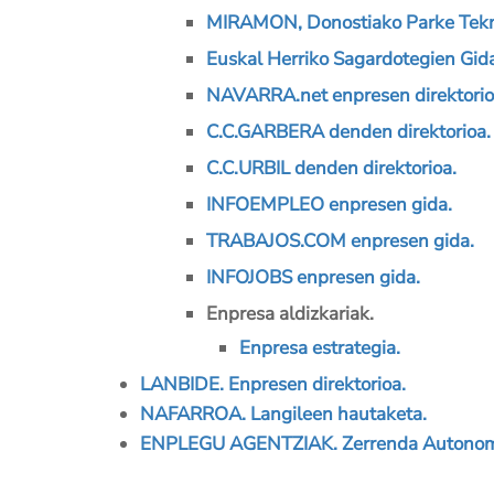
MIRAMON, Donostiako Parke Tekn
Euskal Herriko Sagardotegien Gid
NAVARRA.net enpresen direktorio
C.C.GARBERA denden direktorioa.
C.C.URBIL denden direktorioa.
INFOEMPLEO enpresen gida.
TRABAJOS.COM enpresen gida.
INFOJOBS enpresen gida.
Enpresa aldizkariak.
Enpresa estrategia.
LANBIDE.
Enpresen direktorioa
.
NAFARROA. Langileen hautaketa.
ENPLEGU AGENTZIAK.
Zerrenda Autonom