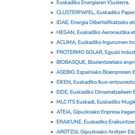
Euskadiko Energiaren Klusterra.
CLUSTERPAPEL, Euskadiko Paperar
IDAE, Energia Dibertsifikatzeko et
HEGAN, Euskadiko Aeronautika eta
ACLIMA, Euskadiko Ingurumen Indu
PROTERMO SOLAR, Eguzki Industri
BIOBASQUE, Biozientzietako enpre
ASEBIO, Espainiako Bioenpresen E
EIKEN, Euskadiko Ikus-entzunezko 
EIDE, Euskadiko Dinsenatzaileen E
MLC ITS Euskadi, Euskadiko Mugiko
ATEIA, Gipuzkoako Enpresa Iragan
ERAIKUNE, Euskadiko Eraikuntzare
AROTZGI, Gipuzkoako Arotzen Elka