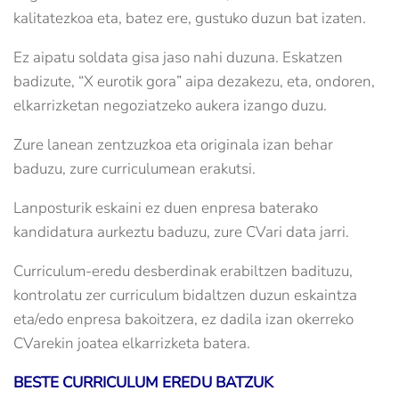
kalitatezkoa eta, batez ere, gustuko duzun bat izaten.
Ez aipatu soldata gisa jaso nahi duzuna. Eskatzen
badizute, “X eurotik gora” aipa dezakezu, eta, ondoren,
elkarrizketan negoziatzeko aukera izango duzu.
Zure lanean zentzuzkoa eta originala izan behar
baduzu, zure curriculumean erakutsi.
Lanposturik eskaini ez duen enpresa baterako
kandidatura aurkeztu baduzu, zure CVari data jarri.
Curriculum-eredu desberdinak erabiltzen badituzu,
kontrolatu zer curriculum bidaltzen duzun eskaintza
eta/edo enpresa bakoitzera, ez dadila izan okerreko
CVarekin joatea elkarrizketa batera.
BESTE CURRICULUM EREDU BATZUK