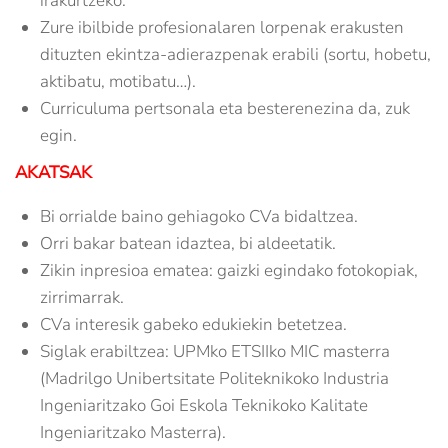
irakurtzeko.
Zure ibilbide profesionalaren lorpenak erakusten
dituzten ekintza-adierazpenak erabili (sortu, hobetu,
aktibatu, motibatu…).
Curriculuma pertsonala eta besterenezina da, zuk
egin.
AKATSAK
Bi orrialde baino gehiagoko CVa bidaltzea.
Orri bakar batean idaztea, bi aldeetatik.
Zikin inpresioa ematea: gaizki egindako fotokopiak,
zirrimarrak.
CVa interesik gabeko edukiekin betetzea.
Siglak erabiltzea: UPMko ETSIIko MIC masterra
(Madrilgo Unibertsitate Politeknikoko Industria
Ingeniaritzako Goi Eskola Teknikoko Kalitate
Ingeniaritzako Masterra).