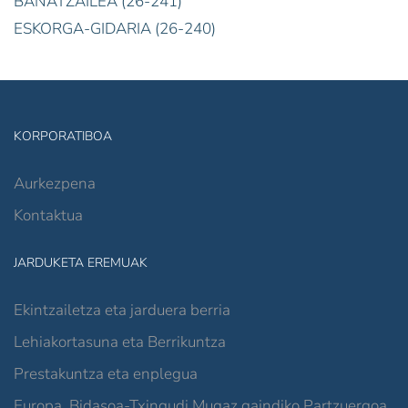
BANATZAILEA (26-241)
ESKORGA-GIDARIA (26-240)
KORPORATIBOA
Aurkezpena
Kontaktua
JARDUKETA EREMUAK
Ekintzailetza eta jarduera berria
Lehiakortasuna eta Berrikuntza
Prestakuntza eta enplegua
Europa, Bidasoa-Txingudi Mugaz gaindiko Partzuergoa