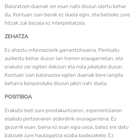
Baloratzen duenak zer esan nahi diozun ulertu behar
du. Kontuan izan berak ez duela egin, eta baliteke zure
hitzak zuk bezala ez interpretatzea.
ZEHATZA
Ez ahaztu informaziorik garrantzitsuena. Pentsatu
aurkeztu behar duzun lan horren ezaugarrietan, eta
erakutsi zer egiten dakizun eta nola jokatuko duzun.
Kontuan izan balorazioa egiten duenak bere langile
beharra konponduko diozun jakin nahi duela.
POSITIBOA
Erakutsi beti zure prestakuntzaren, esperientziaren
eta/edo pertsonaren alderdirik onuragarriena. Ez
gezurrik esan, baina ez esan egia osoa, batez ere datu
batzuek zure hautagaitza ezaba badezakete: Ez