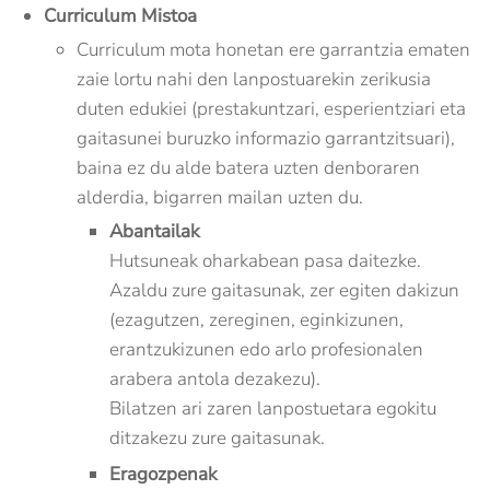
Curriculum Mistoa
Curriculum mota honetan ere garrantzia ematen
zaie lortu nahi den lanpostuarekin zerikusia
duten edukiei (prestakuntzari, esperientziari eta
gaitasunei buruzko informazio garrantzitsuari),
baina ez du alde batera uzten denboraren
alderdia, bigarren mailan uzten du.
Abantailak
Hutsuneak oharkabean pasa daitezke.
Azaldu zure gaitasunak, zer egiten dakizun
(ezagutzen, zereginen, eginkizunen,
erantzukizunen edo arlo profesionalen
arabera antola dezakezu).
Bilatzen ari zaren lanpostuetara egokitu
ditzakezu zure gaitasunak.
Eragozpenak