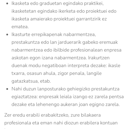
Ikasketa edo graduetan egindako praktikei,
ikasketetan egindako ikerketa edo proiektuei edo
ikasketa amaierako proiektuei garrantzirik ez
ematea.
Ikasturte errepikapenak nabarmentzea,
prestakuntza edo lan jarduerarik gabeko eremuak
nabarmentzea edo ibilbide profesionalean enpresa
askotan egon izana nabarmentzea. Irakurtzen
duenak modu negatiboan interpreta dezake: ikasle
txarra, osasun ahula, zigor penala, langile
gatazkatsua, etab.
Nahi duzun lanposturako gehiegizko prestakuntza
egiaztatzea: enpresak leiala izango ez zarela pentsa
dezake eta lehenengo aukeran joan egigno zarela.
Zer eredu erabili erabakitzeko, zure bilakaera
profesionala eta eman nahi diozun erabilera kontuan