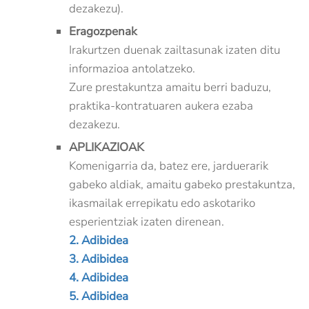
dezakezu).
Eragozpenak
Irakurtzen duenak zailtasunak izaten ditu
informazioa antolatzeko.
Zure prestakuntza amaitu berri baduzu,
praktika-kontratuaren aukera ezaba
dezakezu.
APLIKAZIOAK
Komenigarria da, batez ere, jarduerarik
gabeko aldiak, amaitu gabeko prestakuntza,
ikasmailak errepikatu edo askotariko
esperientziak izaten direnean.
2. Adibidea
3. Adibidea
4. Adibidea
5. Adibidea