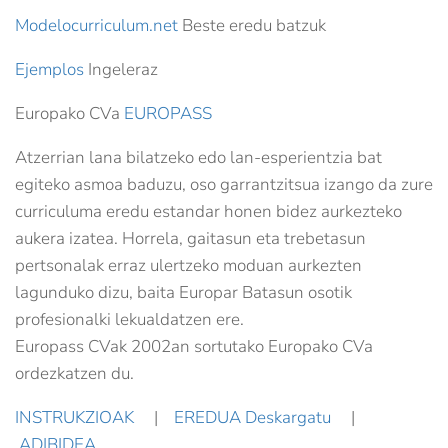
Modelocurriculum.net
Beste eredu batzuk
Ejemplos
Ingeleraz
Europako CVa
EUROPASS
Atzerrian lana bilatzeko edo lan-esperientzia bat
egiteko asmoa baduzu, oso garrantzitsua izango da zure
curriculuma eredu estandar honen bidez aurkezteko
aukera izatea. Horrela, gaitasun eta trebetasun
pertsonalak erraz ulertzeko moduan aurkezten
lagunduko dizu, baita Europar Batasun osotik
profesionalki lekualdatzen ere.
Europass CVak 2002an sortutako Europako CVa
ordezkatzen du.
INSTRUKZIOAK
|
EREDUA Deskargatu
|
ADIBIDEA