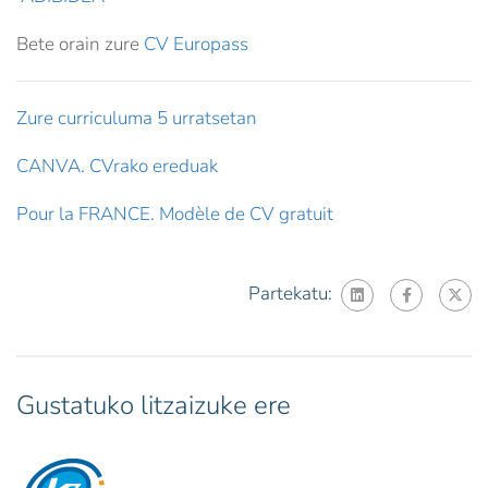
Bete orain zure
CV Europass
Zure curriculuma 5 urratsetan
CANVA. CVrako ereduak
Pour la FRANCE. Modèle de CV gratuit
Partekatu:
Gustatuko litzaizuke ere