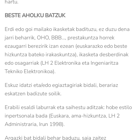
hartu.
BESTE AHOLKU BATZUK
Erdi edo goi mailako ikasketak badituzu, ez duzu dena
jarri beharrik, OHO, BBB…, prestakuntza horrek
ezaugarri berezirik izan ezean (euskarazko edo beste
hizkuntza bateko irakaskuntza), ikasketa desberdinak
edo osagarriak (LH 2 Elektronika eta Ingeniaritza
Tekniko Elektronikoa).
Eskuz idatzi eta/edo egiaztagiriak bidali, berariaz
eskatzen badizute soilik.
Erabili esaldi laburrak eta saihestu aditzak: hobe estilo
inpertsonala bada (Euskara, ama-hizkuntza, LH 2
Administraria, Irun 1998).
Argazki bat bidali behar baduzu, saia zaitez