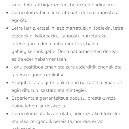
izen-deiturak bigarrenean, bereizten badira ere).
Curriculum vitaea aukeratu nahi duzun lanpostura
egokitu.
Letra larriz, ertzekin, azpimarratuekin, lodiekin, letra
etzanekin, koloreekin… lanpostu horretarako
interesgarria dena nabarmentzea, baina
gehiegikeriarik gabe. Dena nabarmentzen denean,
ez da ezer nabarmentzen.
Tonu positiboa eman eta zure alderdirik onenak eta
lanerako gogoa erakutsi.
Ezagutzei eta egiten dakizunari garrantzia eman, ez
egin dituzun ikastaro eta mintegiei.
Esperientzia garrantzitsua baduzu, prestakuntza
baino lehen jar dezakezu.
Curriculuma atalka antolatu, adierazitako blokeekin
eta elkarrengandik bereizita, horrela, erraz