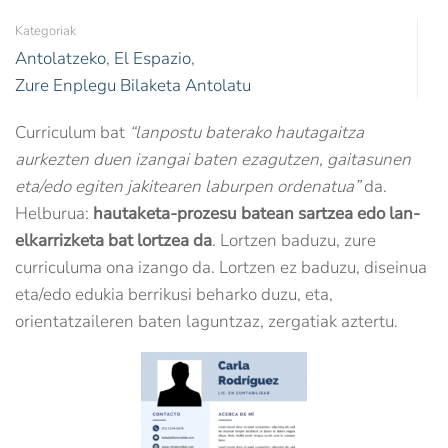
Kategoriak
Antolatzeko
,
El Espazio
,
Zure Enplegu Bilaketa Antolatu
Curriculum bat
“lanpostu baterako hautagaitza
aurkezten duen izangai baten ezagutzen, gaitasunen
eta/edo egiten jakitearen laburpen ordenatua”
da.
Helburua:
hautaketa-prozesu batean sartzea edo lan-
elkarrizketa bat lortzea da
. Lortzen baduzu, zure
curriculuma ona izango da. Lortzen ez baduzu, diseinua
eta/edo edukia berrikusi beharko duzu, eta,
orientatzaileren baten laguntzaz, zergatiak aztertu.