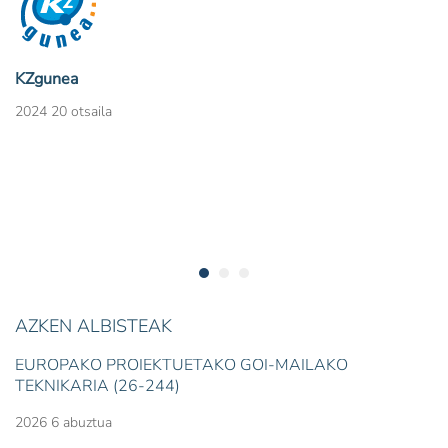
KZgunea
2024 20 otsaila
AZKEN ALBISTEAK
EUROPAKO PROIEKTUETAKO GOI-MAILAKO
TEKNIKARIA (26-244)
2026 6 abuztua