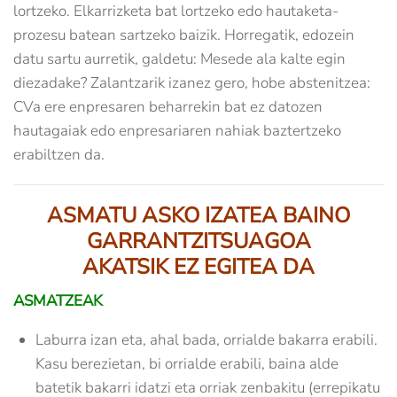
lortzeko. Elkarrizketa bat lortzeko edo hautaketa-
prozesu batean sartzeko baizik. Horregatik, edozein
datu sartu aurretik, galdetu: Mesede ala kalte egin
diezadake? Zalantzarik izanez gero, hobe abstenitzea:
CVa ere enpresaren beharrekin bat ez datozen
hautagaiak edo enpresariaren nahiak baztertzeko
erabiltzen da.
ASMATU ASKO IZATEA BAINO
GARRANTZITSUAGOA
AKATSIK EZ EGITEA DA
ASMATZEAK
Laburra izan eta, ahal bada, orrialde bakarra erabili.
Kasu berezietan, bi orrialde erabili, baina alde
batetik bakarri idatzi eta orriak zenbakitu (errepikatu