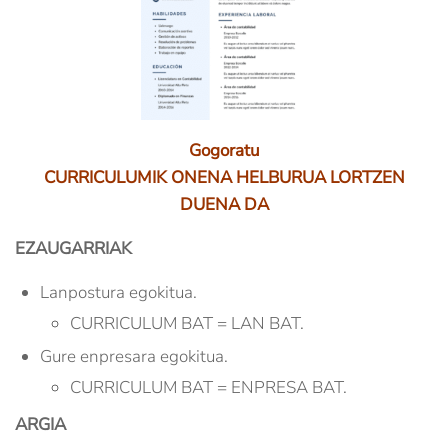
Gogoratu
CURRICULUMIK ONENA HELBURUA LORTZEN
DUENA DA
EZAUGARRIAK
Lanpostura egokitua.
CURRICULUM BAT = LAN BAT.
Gure enpresara egokitua.
CURRICULUM BAT = ENPRESA BAT.
ARGIA