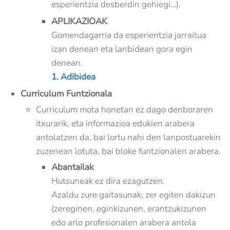
esperientzia desberdin gehiegi…).
APLIKAZIOAK
Gomendagarria da esperientzia jarraitua
izan denean eta lanbidean gora egin
denean.
1. Adibidea
Curriculum Funtzionala
Curriculum mota honetan ez dago denboraren
itxurarik, eta informazioa edukien arabera
antolatzen da, bai lortu nahi den lanpostuarekin
zuzenean lotuta, bai bloke funtzionalen arabera.
Abantailak
Hutsuneak ez dira ezagutzen.
Azaldu zure gaitasunak, zer egiten dakizun
(zereginen, eginkizunen, erantzukizunen
edo arlo profesionalen arabera antola