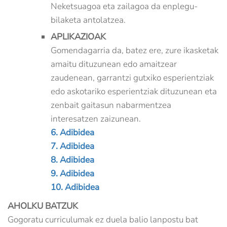
Neketsuagoa eta zailagoa da enplegu-
bilaketa antolatzea.
APLIKAZIOAK
Gomendagarria da, batez ere, zure ikasketak
amaitu dituzunean edo amaitzear
zaudenean, garrantzi gutxiko esperientziak
edo askotariko esperientziak dituzunean eta
zenbait gaitasun nabarmentzea
interesatzen zaizunean.
6. Adibidea
7. Adibidea
8. Adibidea
9. Adibidea
10. Adibidea
AHOLKU BATZUK
Gogoratu curriculumak ez duela balio lanpostu bat