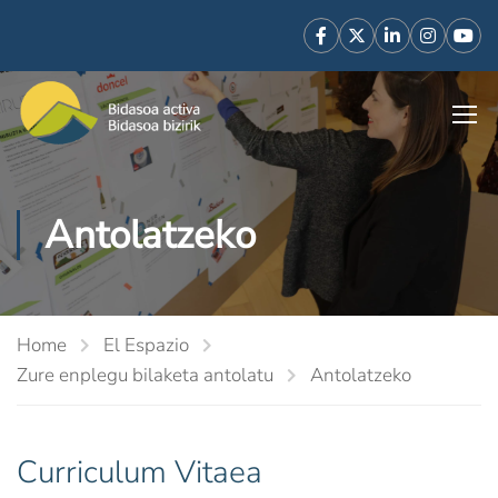
Antolatzeko
Home
El Espazio
Zure enplegu bilaketa antolatu
Antolatzeko
Curriculum Vitaea