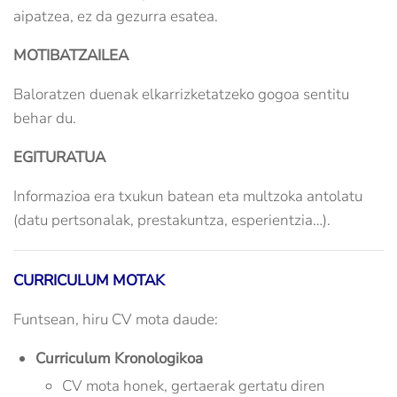
aipatzea, ez da gezurra esatea.
MOTIBATZAILEA
Baloratzen duenak elkarrizketatzeko gogoa sentitu
behar du.
EGITURATUA
Informazioa era txukun batean eta multzoka antolatu
(datu pertsonalak, prestakuntza, esperientzia…).
CURRICULUM MOTAK
Funtsean, hiru CV mota daude:
Curriculum Kronologikoa
CV mota honek, gertaerak gertatu diren