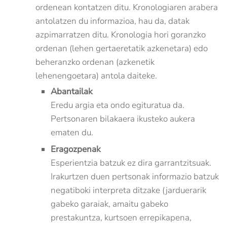
ordenean kontatzen ditu. Kronologiaren arabera
antolatzen du informazioa, hau da, datak
azpimarratzen ditu. Kronologia hori goranzko
ordenan (lehen gertaeretatik azkenetara) edo
beheranzko ordenan (azkenetik
lehenengoetara) antola daiteke.
Abantailak
Eredu argia eta ondo egituratua da.
Pertsonaren bilakaera ikusteko aukera
ematen du.
Eragozpenak
Esperientzia batzuk ez dira garrantzitsuak.
Irakurtzen duen pertsonak informazio batzuk
negatiboki interpreta ditzake (jarduerarik
gabeko garaiak, amaitu gabeko
prestakuntza, kurtsoen errepikapena,