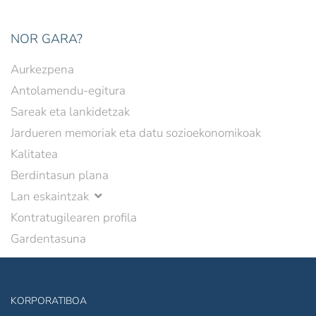
NOR GARA?
Aurkezpena
Antolamendu-egitura
Sareak eta lankidetzak
Jardueren memoriak eta datu sozioekonomikoak
Kalitatea
Berdintasun plana
Lan eskaintzak
Kontratugilearen profila
Gardentasuna
KORPORATIBOA