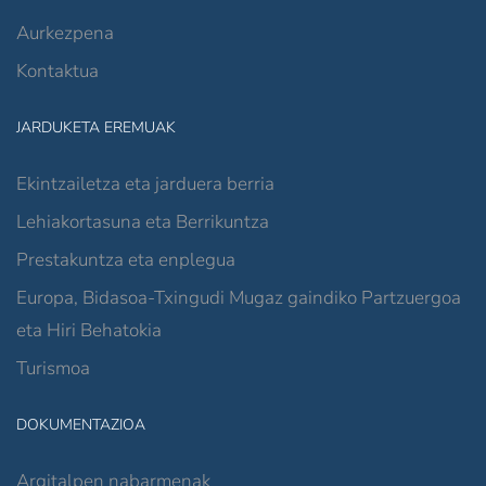
Aurkezpena
Kontaktua
JARDUKETA EREMUAK
Ekintzailetza eta jarduera berria
Lehiakortasuna eta Berrikuntza
Prestakuntza eta enplegua
Europa, Bidasoa-Txingudi Mugaz gaindiko Partzuergoa
eta Hiri Behatokia
Turismoa
DOKUMENTAZIOA
Argitalpen nabarmenak