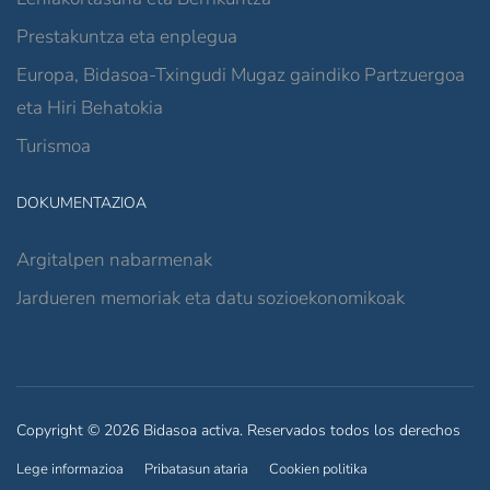
Prestakuntza eta enplegua
Europa, Bidasoa-Txingudi Mugaz gaindiko Partzuergoa
eta Hiri Behatokia
Turismoa
DOKUMENTAZIOA
Argitalpen nabarmenak
Jardueren memoriak eta datu sozioekonomikoak
Copyright © 2026 Bidasoa activa. Reservados todos los derechos
Lege informazioa
Pribatasun ataria
Cookien politika