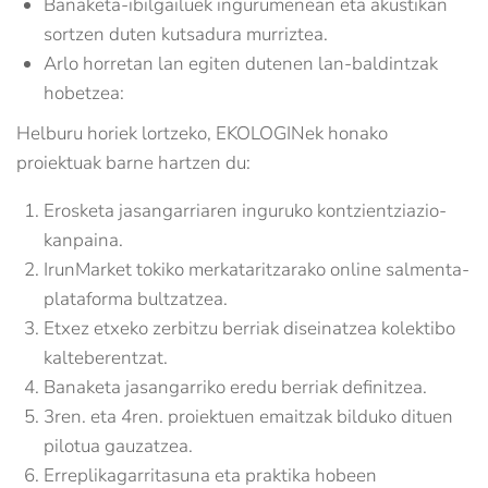
Banaketa-ibilgailuek ingurumenean eta akustikan
sortzen duten kutsadura murriztea.
Arlo horretan lan egiten dutenen lan-baldintzak
hobetzea:
Helburu horiek lortzeko, EKOLOGINek honako
proiektuak barne hartzen du:
Erosketa jasangarriaren inguruko kontzientziazio-
kanpaina.
IrunMarket tokiko merkataritzarako online salmenta-
plataforma bultzatzea.
Etxez etxeko zerbitzu berriak diseinatzea kolektibo
kalteberentzat.
Banaketa jasangarriko eredu berriak definitzea.
3ren. eta 4ren. proiektuen emaitzak bilduko dituen
pilotua gauzatzea.
Erreplikagarritasuna eta praktika hobeen