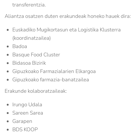
transferentzia.
Aliantza osatzen duten erakundeak honeko hauek dira:
Euskadiko Mugikortasun eta Logistika Klusterra
(koordinatzailea)
Badoa
Basque Food Cluster
Bidasoa Bizirik
Gipuzkoako Farmazialarien Elkargoa
Gipuzkoako farmazia-banatzailea
Erakunde kolaboratzaileak:
Irungo Udala
Sareen Sarea
Garapen
BDS KOOP