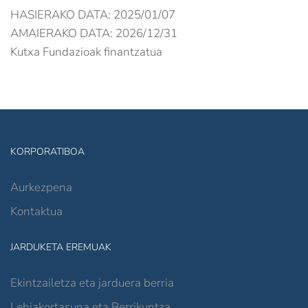
HASIERAKO DATA: 2025/01/07
AMAIERAKO DATA: 2026/12/31
Kutxa Fundazioak finantzatua
KORPORATIBOA
Aurkezpena
Kontaktua
JARDUKETA EREMUAK
Ekintzailetza eta jarduera berria
Lehiakortasuna eta Berrikuntza