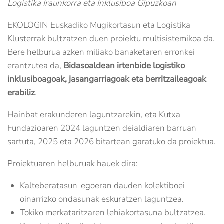
Logistika Iraunkorra eta Inklusiboa Gipuzkoan
EKOLOGIN Euskadiko Mugikortasun eta Logistika
Klusterrak bultzatzen duen proiektu multisistemikoa da.
Bere helburua azken miliako banaketaren erronkei
erantzutea da,
Bidasoaldean irtenbide logistiko
inklusiboagoak, jasangarriagoak eta berritzaileagoak
erabiliz
.
Hainbat erakunderen laguntzarekin, eta Kutxa
Fundazioaren 2024 laguntzen deialdiaren barruan
sartuta, 2025 eta 2026 bitartean garatuko da proiektua.
Proiektuaren helburuak hauek dira:
Kalteberatasun-egoeran dauden kolektiboei
oinarrizko ondasunak eskuratzen laguntzea.
Tokiko merkataritzaren lehiakortasuna bultzatzea.