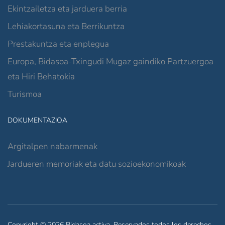
Ekintzailetza eta jarduera berria
Lehiakortasuna eta Berrikuntza
Prestakuntza eta enplegua
Europa, Bidasoa-Txingudi Mugaz gaindiko Partzuergoa
eta Hiri Behatokia
Turismoa
DOKUMENTAZIOA
Argitalpen nabarmenak
Jardueren memoriak eta datu sozioekonomikoak
Copyright © 2026 Bidasoa activa. Reservados todos los derechos