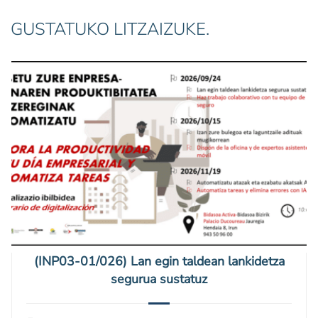
GUSTATUKO LITZAIZUKE.
(INP03-01/026) Lan egin taldean lankidetza
segurua sustatuz