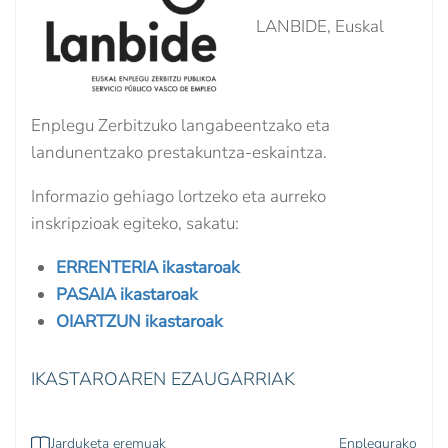
LANBIDE, Euskal
Enplegu Zerbitzuko langabeentzako eta
landunentzako prestakuntza-eskaintza.
Informazio gehiago lortzeko eta aurreko
inskripzioak egiteko, sakatu:
ERRENTERIA ikastaroak
PASAIA ikastaroak
OIARTZUN ikastaroak
IKASTAROAREN EZAUGARRIAK
Jarduketa eremuak
Enplegurako