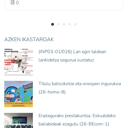
0
AZKEN IKASTAROAK
(INP03-01/026) Lan egin taldean
lankidetza segurua sustatuz
Titulu baliozkotze eta onespen ingurukoa
(26-homo-8)
Enplegurako prestakuntza. Eskualdeko
baliabideak ezagutu (26-BEcom-1)