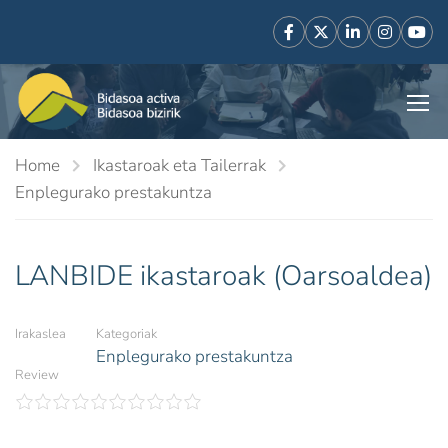
Home
Ikastaroak eta Tailerrak
Enplegurako prestakuntza
LANBIDE ikastaroak (Oarsoaldea)
Irakaslea
Kategoriak
Enplegurako prestakuntza
Review