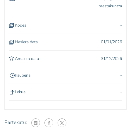
prestakuntza
Kodea
-
Hasiera data
01/01/2026
Amaiera data
31/12/2026
Iraupena
-
Lekua
-
Partekatu: