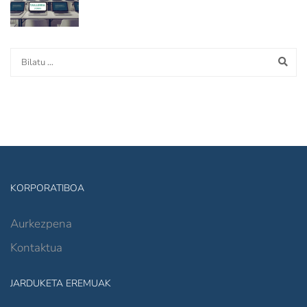
KORPORATIBOA
Aurkezpena
Kontaktua
JARDUKETA EREMUAK