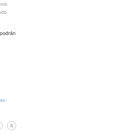
ros.
ndo
 podrán
as-