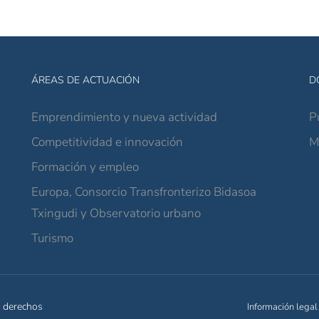
ÁREAS DE ACTUACIÓN
D
Emprendimiento y nueva actividad
P
Competitividad e innovación
M
Formación y empleo
Europa, Consorcio Transfronterizo Bidasoa
Txingudi y Observatorio urbano
Turismo
s derechos
Información legal