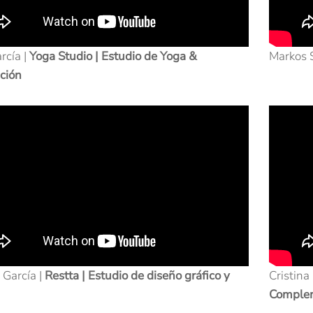
arcía |
Yoga Studio | Estudio de Yoga &
Markos 
ción
 García |
Restta | Estudio de diseño gráfico y
Cristina
Comple