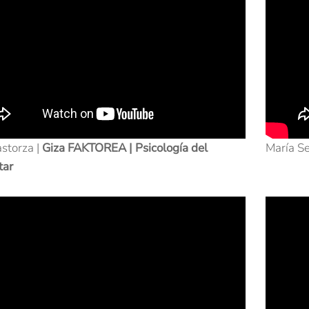
astorza |
Giza FAKTOREA | Psicología del
María Se
tar