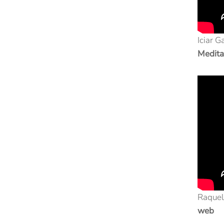
Iciar G
Medita
Raquel
web