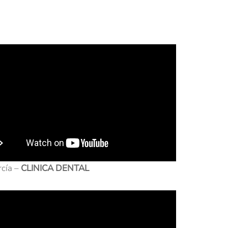
rcía –
CLINICA DENTAL