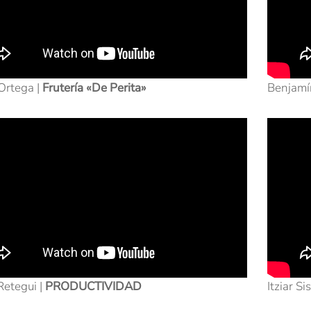
Ortega |
Frutería «De Perita»
Benjamí
Retegui |
PRODUCTIVIDAD
Itziar Si