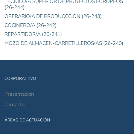
TÉCNICO/A SUPERIOR DE PROYECTOS EUROPEOS
(26-244)
OPERARIO/A DE PRODUCCCIÓN (26-243)
COCINERO/A (26-242)
REPARTIDOR/A (26-241)
MOZO DE ALMACEN-CARRETILLEROS/AS (26-240)
CORPORATTIVO
Presentación
Contacto
ÁREAS DE ACTUACIÓN