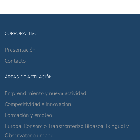
CORPORATTIVO
Presentación
Contacto
ÁREAS DE ACTUACIÓN
Emprendimiento y nueva actividad
Competitividad e innovación
Formación y empleo
Europa, Consorcio Transfronterizo Bidasoa Txingudi y
Observatorio urbano