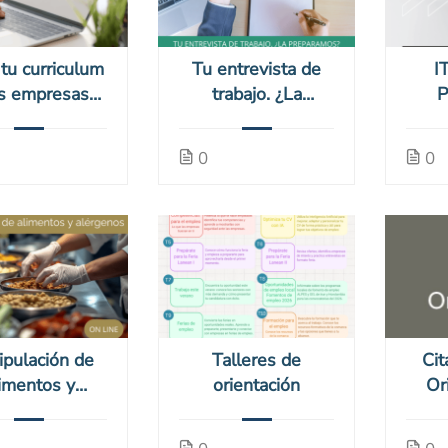
 tu curriculum
Tu entrevista de
I
as empresas
trabajo. ¿La
P
-CVemp-3)
preparamos? (26-
cer
Entr-1)
I
0
0
pulación de
Talleres de
Cit
imentos y
orientación
Or
enos (online)
E
26-CMA)