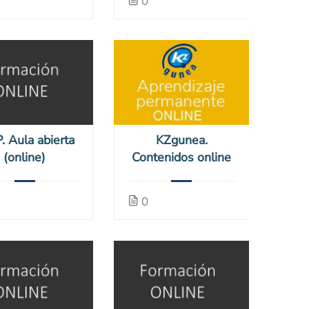
0
. Aula abierta
KZgunea.
(online)
Contenidos online
0