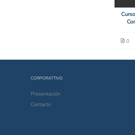
Curs
Co
digit
0
CORPORATTIVO
Presentación
Contacto