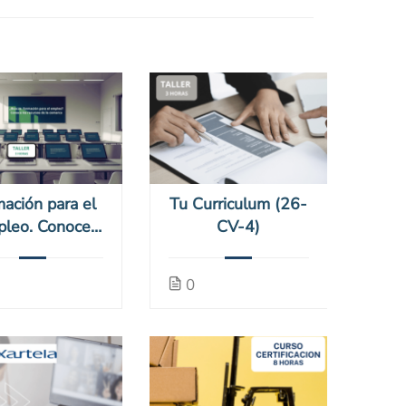
ación para el
Tu Curriculum (26-
leo. Conoce
CV-4)
recursos de la
omarca (26-
0
BEcom-1)