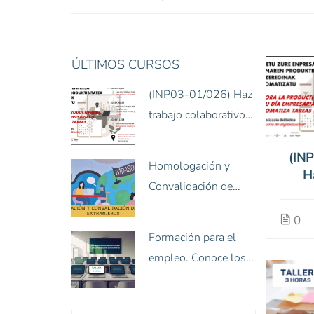
ÚLTIMOS CURSOS
(INP03-01/026) Haz
trabajo colaborativo
con tu equipo de
modo seguro
(IN
Homologación y
H
Convalidación de
colab
títulos extranjeros
equ
0
(26-homo-8)
Formación para el
empleo. Conoce los
recursos de la
comarca (26-BEcom-