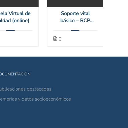
ela Virtual de
Soporte vital
aldad (online)
básico – RCP
(online)
0
OCUMENTACIÓN
ublicaciones destacadas
emorias y datos socioeconómicos