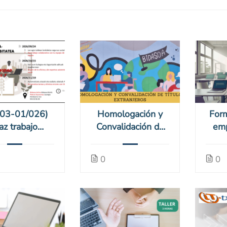
P03-01/026)
Homologación y
Form
az trabajo
Convalidación de
emp
orativo con tu
títulos extranjeros
los 
ipo de modo
(26-homo-8)
c
0
0
seguro