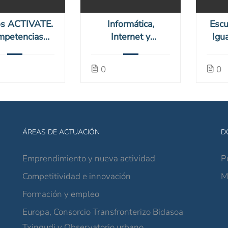
os ACTIVATE.
Informática,
Escu
mpetencias
Internet y
Igu
ales (online)
Microsoft Office
(online)
0
0
ÁREAS DE ACTUACIÓN
D
Emprendimiento y nueva actividad
P
Competitividad e innovación
M
Formación y empleo
Europa, Consorcio Transfronterizo Bidasoa
Txingudi y Observatorio urbano