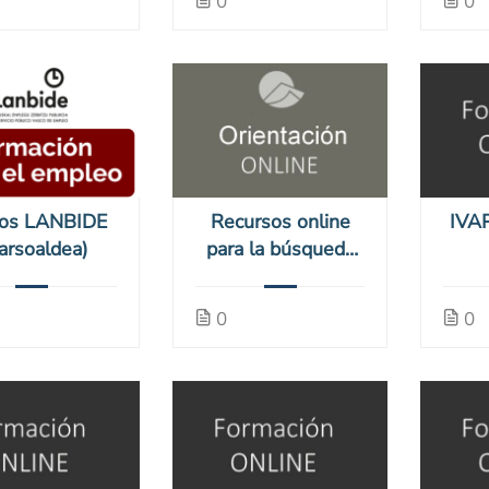
0
0
os LANBIDE
Recursos online
IVAP
arsoaldea)
para la búsqueda
de Empleo y
Formación (BIA-
0
0
online)