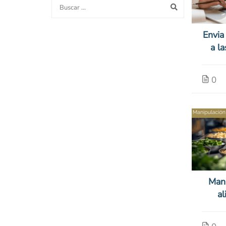
1)
Envia
a l
(26
0
Mani
al
Alérg
(