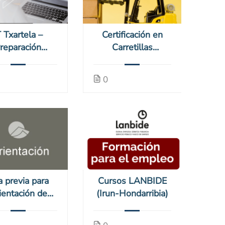
T Txartela –
Certificación en
reparación
Carretillas
tificados (26-
elevadoras (26-
TTxarte-2)
carret-2)
0
a previa para
Cursos LANBIDE
ientación de
(Irun-Hondarribia)
mpleo (26-
Orienta)