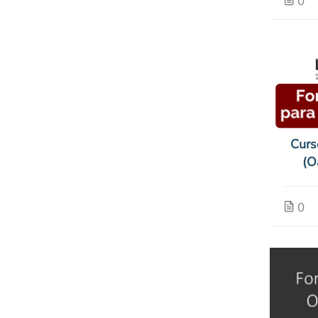
0
Curs
(O
0